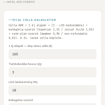
MENJ MÉLYEBBRE
DCAL CELLA-KALKULÁTOR
Cella-ADR = 1 éj alapár × (1 − LOS-kedvezmény) ×
kategória-szorzó (Superior 1,15 / Junior Suite 1,55)
× rate-plan-szorzó (member 0,90 / non-refundable
0,82). A 34. lecke cella-képlete.
1 éj alapár — day-class cella (€)
Tartózkodási hossz (éj)
LOS-kedvezmény (%)
Kategória-szorzó