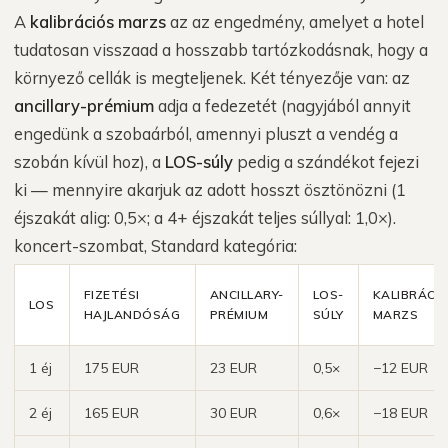
A
kalibrációs marzs
az az engedmény, amelyet a hotel
tudatosan visszaad a hosszabb tartózkodásnak, hogy a
környező cellák is megteljenek. Két tényezője van: az
ancillary-prémium
adja a fedezetét (nagyjából annyit
engedünk a szobaárból, amennyi pluszt a vendég a
szobán kívül hoz), a
LOS-súly
pedig a szándékot fejezi
ki — mennyire akarjuk az adott hosszt ösztönözni (1
éjszakát alig: 0,5×; a 4+ éjszakát teljes súllyal: 1,0×).
koncert-szombat, Standard kategória:
FIZETÉSI
ANCILLARY-
LOS-
KALIBRÁCI
LOS
HAJLANDÓSÁG
PRÉMIUM
SÚLY
MARZS
1 éj
175 EUR
23 EUR
0,5×
−12 EUR
2 éj
165 EUR
30 EUR
0,6×
−18 EUR