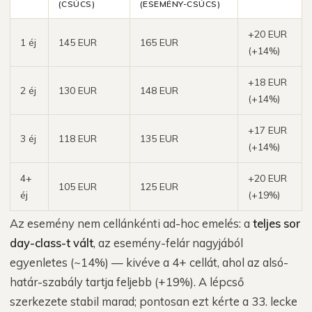
(CSÚCS)
(ESEMÉNY-CSÚCS)
+20 EUR
1 éj
145 EUR
165 EUR
(+14%)
+18 EUR
2 éj
130 EUR
148 EUR
(+14%)
+17 EUR
3 éj
118 EUR
135 EUR
(+14%)
4+
+20 EUR
105 EUR
125 EUR
éj
(+19%)
Az esemény nem cellánkénti ad-hoc emelés: a
teljes sor
day-class-t vált
, az esemény-felár nagyjából
egyenletes (~14%) — kivéve a 4+ cellát, ahol az alsó-
határ-szabály tartja feljebb (+19%). A lépcső
szerkezete stabil marad; pontosan ezt kérte a 33. lecke