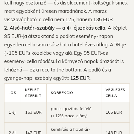
kell nagy ösztönző — és displacement-költségük sincs,
mert egyébként üresen maradnának. A marzs
visszavágható: a cella nem 125, hanem
135 EUR
.
2. Alsó-határ-szabály — a 4+ éjszakás cella.
A képlet
95 EUR-ja átszakítaná a padlót: esemény-napon
egyetlen cella sem csúszhat a hotel éves átlag-ADR-je
(~105 EUR) közelébe vagy alá. Egy 95 EUR-os
esemény-cella ráadásul a környező napok árazását is
lehúzná — ez a race to the bottom. A padló és a
gyenge-napi szabály együtt:
125 EUR
.
KÉPLET
VÉGLEGES
LOS
KORREKCIÓ
SZERINT
CELLA
pace-igazítás felfelé
1 éj
163 EUR
165 EUR
(+12% pace-előny)
kerekítés a hotel ár-
2 éj
147 EUR
148 EUR