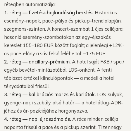
rétegben automatizálja:
1. réteg — fizetési-hajlandóság becslés.
Historikus
esemény-napok, pace-pálya és pickup-trend alapján,
szegmens-szinten. A koncert-szombat 1 éjes cellájára:
hasonló esemény-szombatokon az egy-éjszakás
kereslet 155–180 EUR között foglalt; a jelenlegi +12%-
os pace-előny a sáv felső felébe tol: ~175 EUR.
2. réteg — ancillary-prémium.
A hotel saját F&B / spa /
egyéb bevétel-mintázatából, LOS-onként. A fenti
táblázat értékei kiindulópontok — a modell a hotel
tényadataiból frissül.
3. réteg — kalibrációs marzs és korlátok.
LOS-súlyok,
gyenge-napi szabály, alsó határ — a hotel átlag-ADR-
jéhez és ár-pozíciójához horgonyozva.
4. réteg — napi újraszámolás.
A rács minden cellája
naponta frissül a pace és a pickup szerint. Tizennégy