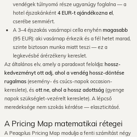
vendégek túlnyomó része ugyanúgy foglalna — a
hotel éjszakánként
4 EUR-t ajándékozna el
,
cserébe semmiért.
A 3–4 éjszakás vasárnapi cella enyhén
magasabb
(95 EUR): aki vasárnap érkezik és a fél hetet marad,
szinte biztosan munka miatt teszi — ez a
legkevésbé árérzékeny kereslet.
Az általános elv, amely a paradoxot feloldja:
hossz-
kedvezményt ott adj, ahol a vendég hossz-döntése
rugalmas
(esemény- és csúcs-napok occasion-
kereslete), és
ott ne, ahol a hossz adottság
(gyenge
napok szükséglet-vezérelt kereslete). A lépcső
meredeksége nem szokás kérdése — elaszticitásé.
A Pricing Map matematikai rétegei
A Peaqplus Pricing Map modulja a fenti számítást négy