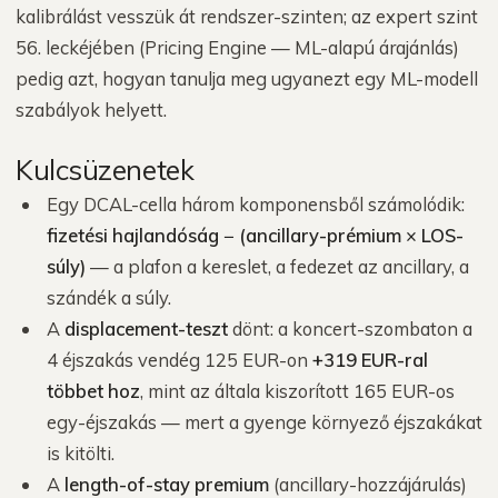
kalibrálást vesszük át rendszer-szinten; az expert szint
56. leckéjében (Pricing Engine — ML-alapú árajánlás)
pedig azt, hogyan tanulja meg ugyanezt egy ML-modell
szabályok helyett.
Kulcsüzenetek
Egy DCAL-cella három komponensből számolódik:
fizetési hajlandóság − (ancillary-prémium × LOS-
súly)
— a plafon a kereslet, a fedezet az ancillary, a
szándék a súly.
A
displacement-teszt
dönt: a koncert-szombaton a
4 éjszakás vendég 125 EUR-on
+319 EUR-ral
többet hoz
, mint az általa kiszorított 165 EUR-os
egy-éjszakás — mert a gyenge környező éjszakákat
is kitölti.
A
length-of-stay premium
(ancillary-hozzájárulás)