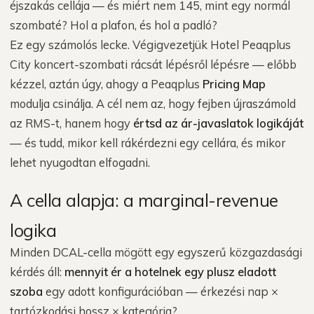
éjszakás cellája — és miért nem 145, mint egy normál
szombaté? Hol a plafon, és hol a padló?
Ez egy számolós lecke. Végigvezetjük Hotel Peaqplus
City koncert-szombati rácsát lépésről lépésre — előbb
kézzel, aztán úgy, ahogy a Peaqplus
Pricing Map
modulja csinálja. A cél nem az, hogy fejben újraszámold
az RMS-t, hanem hogy
értsd az ár-javaslatok logikáját
— és tudd, mikor kell rákérdezni egy cellára, és mikor
lehet nyugodtan elfogadni.
A cella alapja: a marginal-revenue
logika
Minden DCAL-cella mögött egy egyszerű közgazdasági
kérdés áll:
mennyit ér a hotelnek egy plusz eladott
szoba
egy adott konfigurációban — érkezési nap ×
tartózkodási hossz × kategória?