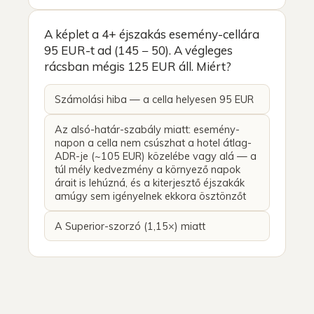
A képlet a 4+ éjszakás esemény-cellára
95 EUR-t ad (145 − 50). A végleges
rácsban mégis 125 EUR áll. Miért?
Számolási hiba — a cella helyesen 95 EUR
Az alsó-határ-szabály miatt: esemény-
napon a cella nem csúszhat a hotel átlag-
ADR-je (~105 EUR) közelébe vagy alá — a
túl mély kedvezmény a környező napok
árait is lehúzná, és a kiterjesztő éjszakák
amúgy sem igényelnek ekkora ösztönzőt
A Superior-szorzó (1,15×) miatt