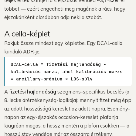
teljes érték szintjén a 4 éjszakás vendég
~3,7-szer
ér
többet — ezért engedheti meg magának a rács, hogy
éjszakánként olcsóbban adja neki a szobát.
A cella-képlet
Rakjuk össze mindezt egy képletbe. Egy DCAL-cella
kiinduló ADR-je:
DCAL-cella = fizetési hajlandóság −
kalibrációs marzs
, ahol
kalibrációs marzs
= ancillary-prémium × LOS-súly
A
fizetési hajlandóság
szegmens-specifikus becslés (a
8. lecke árérzékenység-logikája): mennyit fizet még épp
az adott hosszúságú kereslet az adott napra. Esemény-
napon az egy-éjszakás occasion-kereslet plafonja
kiugróan magas; a hossz mentén a plafon csökken — a
hosszú stay vendége már az összárra érzékeny.