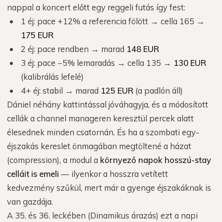
nappal a koncert előtt egy reggeli futás így fest:
1 éj: pace +12% a referencia fölött → cella 165 →
175 EUR
2 éj: pace rendben → marad
148 EUR
3 éj: pace −5% lemaradás → cella 135 →
130 EUR
(kalibrálás lefelé)
4+ éj: stabil → marad
125 EUR
(a padlón áll)
Dániel néhány kattintással jóváhagyja, és a módosított
cellák a channel manageren keresztül percek alatt
élesednek minden csatornán. És ha a szombati egy-
éjszakás kereslet önmagában megtöltené a házat
(compression), a modul a
környező napok hosszú-stay
celláit is emeli
— ilyenkor a hosszra vetített
kedvezmény szűkül, mert már a gyenge éjszakáknak is
van gazdája.
A 35. és 36. leckében (Dinamikus árazás) ezt a napi