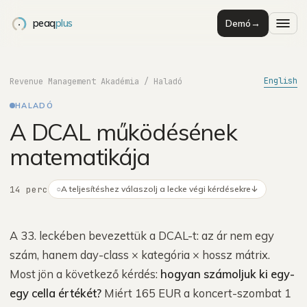
peaq
plus
Demó
→
English
Revenue Management Akadémia
/
Haladó
HALADÓ
A DCAL működésének
matematikája
14 perc
○
A teljesítéshez válaszolj a lecke végi kérdésekre
↓
A 33. leckében bevezettük a DCAL-t: az ár nem egy
szám, hanem day-class × kategória × hossz mátrix.
Most jön a következő kérdés:
hogyan számoljuk ki egy-
egy cella értékét?
Miért 165 EUR a koncert-szombat 1