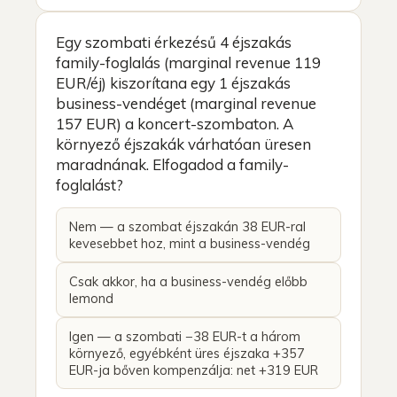
Egy szombati érkezésű 4 éjszakás
family-foglalás (marginal revenue 119
EUR/éj) kiszorítana egy 1 éjszakás
business-vendéget (marginal revenue
157 EUR) a koncert-szombaton. A
környező éjszakák várhatóan üresen
maradnának. Elfogadod a family-
foglalást?
Nem — a szombat éjszakán 38 EUR-ral
kevesebbet hoz, mint a business-vendég
Csak akkor, ha a business-vendég előbb
lemond
Igen — a szombati −38 EUR-t a három
környező, egyébként üres éjszaka +357
EUR-ja bőven kompenzálja: net +319 EUR