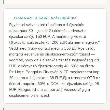
ALKALMAZD A SAJÁT SZÁLLODÁDRA
Egy hotel szilveszteri rácsában a 4 éjszakás
(december 30. – január 2.) érkezés szilveszter-
éjszakai cellája 150 EUR. A marketing-vezető
tiltakozik: „szilveszterkor 200 EUR alá nem megyünk."
Védd meg (vagy döntsd meg) a 150 EUR-os cellát
marginal-revenue és displacement-számítással —
vedd fel, hogy az 1 éjszakás fizetési hajlandóság 220
EUR, a környező éjszakák pedig 40–50%-on állnak.
És: Hotel Peaqplus City nyári MICE-megkeresést kap:
30 szoba × 4 éjszaka × 88 EUR/éj; a transient OTB az
érintett napokra 60%, a DCAL 4+ éjszakás cellája 95
EUR. Elfogadod-e a csoportot? Vezesd végig a
displacement-elemzést.