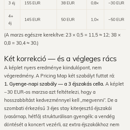
3 éj
155 EUR
38 EUR
0,8×
−30 EUR
4+
145 EUR
50 EUR
1,0×
−50 EUR
éj
(A marzs egészre kerekítve: 23 × 0,5 = 11,5 ≈ 12; 38 ×
0,8 = 30,4 ≈ 30.)
Két korrekció — és a végleges rács
A képlet nyers eredménye kiindulópont, nem
végeredmény. A Pricing Map két szabályt futtat rá:
1. Gyenge-napi szabály — a 3 éjszakás cella.
A képlet
−30 EUR-os marzsa azt feltételezi, hogy a
hosszabbítást kedvezménnyel kell „megvenni”. De a
szombati érkezésű 3 éjes stay kiterjesztő éjszakái
(vasárnap, hétfő) strukturálisan gyengék: a vendég
döntését a koncert vezérli, az extra éjszakákhoz nem