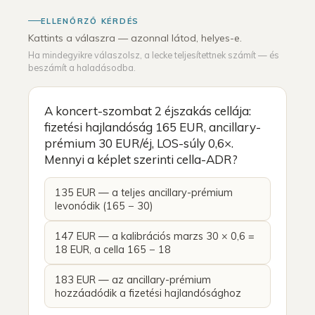
ELLENŐRZŐ KÉRDÉS
Kattints a válaszra — azonnal látod, helyes-e.
Ha mindegyikre válaszolsz, a lecke teljesítettnek számít — és
beszámít a haladásodba.
A koncert-szombat 2 éjszakás cellája:
fizetési hajlandóság 165 EUR, ancillary-
prémium 30 EUR/éj, LOS-súly 0,6×.
Mennyi a képlet szerinti cella-ADR?
135 EUR — a teljes ancillary-prémium
levonódik (165 − 30)
147 EUR — a kalibrációs marzs 30 × 0,6 =
18 EUR, a cella 165 − 18
183 EUR — az ancillary-prémium
hozzáadódik a fizetési hajlandósághoz