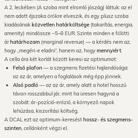
A 2. leckében (A szoba mint elromló jószág) láttuk: az el
nem adott éjszaka örökre elveszik, és egy plusz szoba
kiadásának
közvetlen határköltsége
(takarítás, energia,
amenity) mindössze ~5–8 EUR. Szinte minden e fölötti
ár
határhozam
(marginal revenue) — a kérdés nem az,
hogy „megéri-e eladni”, hanem az, hogy
mennyiért
.
A cella ára két korlát között keresi az optimumot:
Felső plafon
— a szegmens fizetési hajlandósága:
az az ár, amelyen a foglalások még épp jönnek.
Alsó padló
— az az ár, amely alatt a hotel hosszú
távon rosszabbul jár, mint ha üresen hagyná a
szobát: ár-pozíció-erózió, a környező napok
lehúzása, kiszorítási költség.
A DCAL ezt az optimum-keresést
hossz- és szegmens-
szinten
, cellánként végzi el.