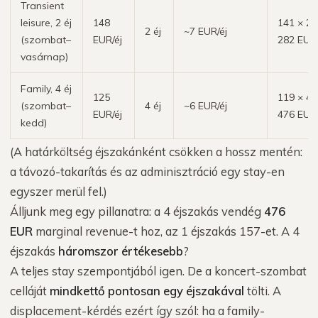
Transient
leisure, 2 éj
148
141 × 2 
2 éj
~7 EUR/éj
(szombat–
EUR/éj
282 EUR
vasárnap)
Family, 4 éj
125
119 × 4 
(szombat–
4 éj
~6 EUR/éj
EUR/éj
476 EUR
kedd)
(A határköltség éjszakánként csökken a hossz mentén:
a távozó-takarítás és az adminisztráció egy stay-en
egyszer merül fel.)
Álljunk meg egy pillanatra: a 4 éjszakás vendég
476
EUR
marginal revenue-t hoz, az 1 éjszakás 157-et. A 4
éjszakás
háromszor értékesebb
?
A teljes stay szempontjából igen. De a koncert-szombat
celláját
mindkettő pontosan egy éjszakával
tölti. A
displacement-kérdés ezért így szól: ha a family-