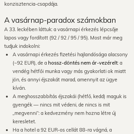
konzisztencia-csapdája.
A vasárnap-paradox számokban
A 33. leckében láttuk: a vasárnapi érkezés lépcsője
lapos vagy fordított (92 / 92 / 95 / 95). Most már meg
tudjuk indokolni:
A vasárnapi érkezés fizetési hajlandósága alacsony
(~92 EUR), de a
hossz-döntés nem ár-vezérelt
: a
vendég hétfői munka vagy más gyakorlati ok miatt
jön, és annyi éjszakát marad, amennyit az ügye
kíván.
A meghosszabbítás éjszakái (hétfő, kedd) maguk is
gyengék — nincs mit védeni, de nincs is mit
„megvenni”: a kedvezmény nem hozna létre új
keresletet.
Ha a hotel a 92 EUR-os cellát 88-ra vágná, a