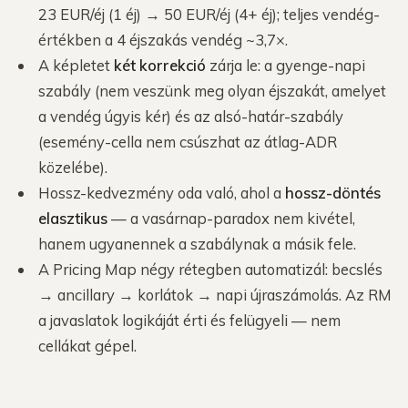
23 EUR/éj (1 éj) → 50 EUR/éj (4+ éj); teljes vendég-
értékben a 4 éjszakás vendég ~3,7×.
A képletet
két korrekció
zárja le: a gyenge-napi
szabály (nem veszünk meg olyan éjszakát, amelyet
a vendég úgyis kér) és az alsó-határ-szabály
(esemény-cella nem csúszhat az átlag-ADR
közelébe).
Hossz-kedvezmény oda való, ahol a
hossz-döntés
elasztikus
— a vasárnap-paradox nem kivétel,
hanem ugyanennek a szabálynak a másik fele.
A Pricing Map négy rétegben automatizál: becslés
→ ancillary → korlátok → napi újraszámolás. Az RM
a javaslatok logikáját érti és felügyeli — nem
cellákat gépel.