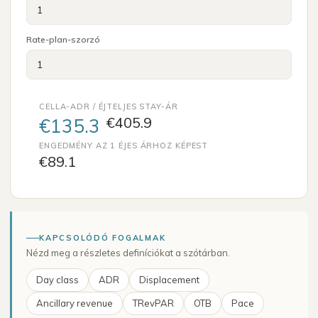
Rate-plan-szorzó
CELLA-ADR / ÉJ
TELJES STAY-ÁR
€405.9
€135.3
ENGEDMÉNY AZ 1 ÉJES ÁRHOZ KÉPEST
€89.1
KAPCSOLÓDÓ FOGALMAK
Nézd meg a részletes definíciókat a szótárban.
Day class
ADR
Displacement
Ancillary revenue
TRevPAR
OTB
Pace