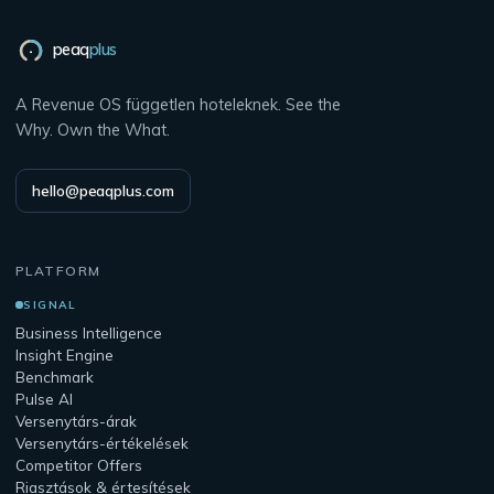
peaq
plus
A Revenue OS független hoteleknek. See the
Why. Own the What.
hello@peaqplus.com
PLATFORM
SIGNAL
Business Intelligence
Insight Engine
Benchmark
Pulse AI
Versenytárs-árak
Versenytárs-értékelések
Competitor Offers
Riasztások & értesítések