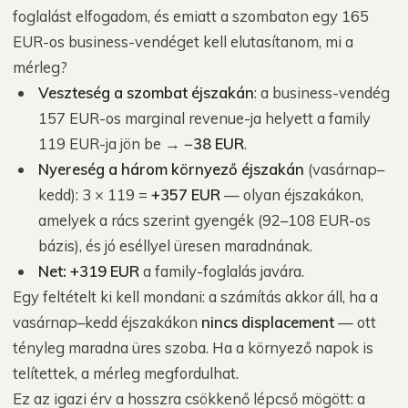
foglalást elfogadom, és emiatt a szombaton egy 165
EUR-os business-vendéget kell elutasítanom, mi a
mérleg?
Veszteség a szombat éjszakán
: a business-vendég
157 EUR-os marginal revenue-ja helyett a family
119 EUR-ja jön be →
−38 EUR
.
Nyereség a három környező éjszakán
(vasárnap–
kedd): 3 × 119 =
+357 EUR
— olyan éjszakákon,
amelyek a rács szerint gyengék (92–108 EUR-os
bázis), és jó eséllyel üresen maradnának.
Net: +319 EUR
a family-foglalás javára.
Egy feltételt ki kell mondani: a számítás akkor áll, ha a
vasárnap–kedd éjszakákon
nincs displacement
— ott
tényleg maradna üres szoba. Ha a környező napok is
telítettek, a mérleg megfordulhat.
Ez az igazi érv a hosszra csökkenő lépcső mögött: a