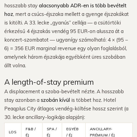
hosszabb stay
alacsonyabb ADR-en is több bevételt
hoz
, mert a csúcs-éjszaka mellett a gyenge éjszakákat
is kitölti. A 33. lecke „gyanús” cellája — a csütörtöki
érkezésű 4 éjszakás vendég 95 EUR-on alussza át a
koncert-szombatot — ugyanígy számolható: 4 × (95 −
6) = 356 EUR marginal revenue egy olyan foglalásból,
amelynek három éjszakája egyébként üres szobában
állt volna.
A length-of-stay premium
A displacement a szoba-bevételt nézte. A hosszabb
stay azonban a
szobán kívül
is többet hoz. Hotel
Peaqplus City átlagos vendég-költése hossz szerint (a
30. lecke ancillary-logikája alapján):
F&B /
SPA /
EGYÉB
ANCILLARY-
LOS
ÉJ
ÉJ
/ ÉJ
PRÉMIUM / ÉJ