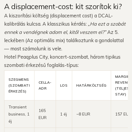
A displacement-cost: kit szorítok ki?
A kiszorítási költség (displacement cost) a DCAL-
kalibrálás kulcsa. A klasszikus kérdés:
„Ha ezt a szobát
ennek a vendégnek adom el, kitől veszem el?”
Az 5.
leckében (Az optimális mix) találkoztunk a gondolattal
— most számolunk is vele.
Hotel Peaqplus City, koncert-szombat, három tipikus
szombati érkezésű foglalás-típus:
MARGIN
SZEGMENS
CELLA-
REVENU
(SZOMBATI
LOS
HATÁRKÖLTSÉG
ADR
(TELJES
ÉRKEZÉS)
STAY)
Transient
165
business, 1
1 éj
~8 EUR
157 EUR
EUR
éj