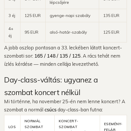
lépcsőjére
3 éj
125 EUR
gyenge-napi szabály
135 EUR
4+
95 EUR
alsó-határ-szabály
125 EUR
éj
A jobb oszlop pontosan a 33. leckében látott koncert-
szombati sor:
165 / 148 / 135 / 125
. A rács tehát nem
ízlés kérdése — minden cellája levezethető.
Day-class-váltás: ugyanez a
szombat koncert nélkül
Mi történne, ha november 25-én nem lenne koncert? A
szombat a normál
csúcs
day-class-ban futna:
NORMÁL
KONCERT-
ESEMÉNY-
LOS
SZOMBAT
SZOMBAT
FELÁR