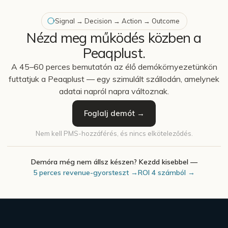
Signal → Decision → Action → Outcome
Nézd meg működés közben a
Peaqplust.
A 45–60 perces bemutatón az élő demókörnyezetünkön
futtatjuk a Peaqplust — egy szimulált szállodán, amelynek
adatai napról napra változnak.
Foglalj demót →
Nem kell PMS-hozzáférés, és nincs elköteleződés.
Demóra még nem állsz készen? Kezdd kisebbel —
5 perces revenue-gyorsteszt →
ROI 4 számból →