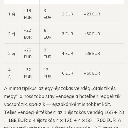
~18
3
1 éj
2 EUR
+23 EUR
EUR
EUR
~22
5
2 éj
3 EUR
+30 EUR
EUR
EUR
~26
8
3 éj
4 EUR
+38 EUR
EUR
EUR
4+
~32
12
6 EUR
+50 EUR
éj
EUR
EUR
A minta tipikus: az egy-éjszakás vendég „átalszik és
megy”; a hosszabb stay vendége a hotelben reggelizik,
vacsorázik, spa-zik — éjszakánként is többet költ.
Teljes vendég-értékben: az 1 éjszakás vendég 165 + 23
=
188 EUR
; a 4 éjszakás 4 × 125 + 4 × 50 =
700 EUR
. A