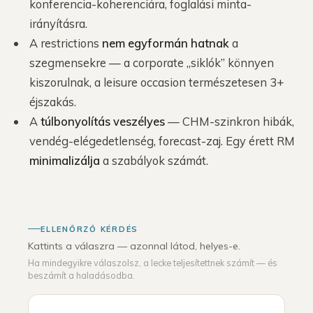
konferencia-koherenciára, foglalási minta-
irányításra.
A restrictions
nem egyformán hatnak
a
szegmensekre — a corporate „siklók” könnyen
kiszorulnak, a leisure occasion természetesen 3+
éjszakás.
A
túlbonyolítás veszélyes
— CHM-szinkron hibák,
vendég-elégedetlenség, forecast-zaj. Egy érett RM
minimalizálja
a szabályok számát.
ELLENŐRZŐ KÉRDÉS
Kattints a válaszra — azonnal látod, helyes-e.
Ha mindegyikre válaszolsz, a lecke teljesítettnek számít — és
beszámít a haladásodba.