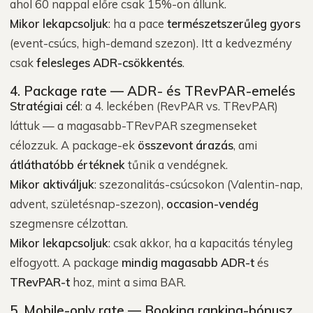
ahol 60 nappal előre csak 15%-on állunk.
Mikor lekapcsoljuk
: ha a pace
természetszerűleg gyors
(event-csúcs, high-demand szezon). Itt a kedvezmény
csak
felesleges ADR-csökkentés
.
4. Package rate — ADR- és TRevPAR-emelés
Stratégiai cél
: a 4. leckében (RevPAR vs. TRevPAR)
láttuk — a magasabb-TRevPAR szegmenseket
célozzuk. A package-ek
összevont árazás
, ami
átláthatóbb értéknek
tűnik a vendégnek.
Mikor aktiváljuk
: szezonalitás-csúcsokon (Valentin-nap,
advent, születésnap-szezon),
occasion-vendég
szegmensre célzottan.
Mikor lekapcsoljuk
: csak akkor, ha a kapacitás tényleg
elfogyott. A package
mindig magasabb ADR-t
és
TRevPAR-t
hoz, mint a sima BAR.
5. Mobile-only rate — Booking ranking-bónusz