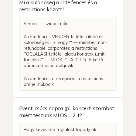
Mi a különbség a rate fences és a
restrictions között?
Semmi — szinonimák
A rate fences VENDÉG-feltétel-alapú ár-
különbségek („ki vagy?" — member, non-
refundable, corporate); a restrictions
FOGLALÁSI-feltétel-alapú korlátok („mit
foglalsz?" — MLOS, CTA, CTD). A kettő
párhuzamosan dolgozik
A rate fences a recepción, a restrictions
online működik
Event-csúcs napra (pl. koncert-szombat)
miért teszünk MLOS = 2-t?
Hogy kevesebb foglalást fogadjunk