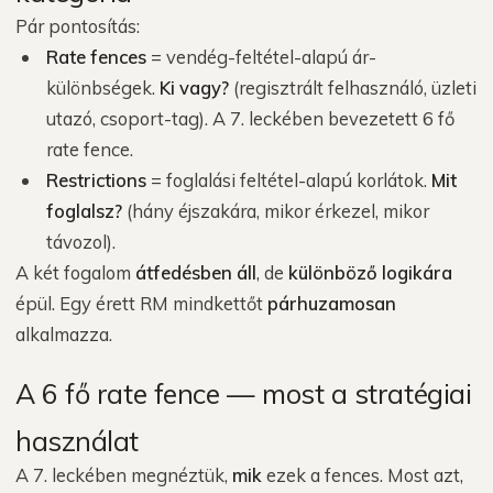
Pár pontosítás:
Rate fences
= vendég-feltétel-alapú ár-
különbségek.
Ki vagy?
(regisztrált felhasználó, üzleti
utazó, csoport-tag). A 7. leckében bevezetett 6 fő
rate fence.
Restrictions
= foglalási feltétel-alapú korlátok.
Mit
foglalsz?
(hány éjszakára, mikor érkezel, mikor
távozol).
A két fogalom
átfedésben áll
, de
különböző logikára
épül. Egy érett RM mindkettőt
párhuzamosan
alkalmazza.
A 6 fő rate fence — most a stratégiai
használat
A 7. leckében megnéztük,
mik
ezek a fences. Most azt,