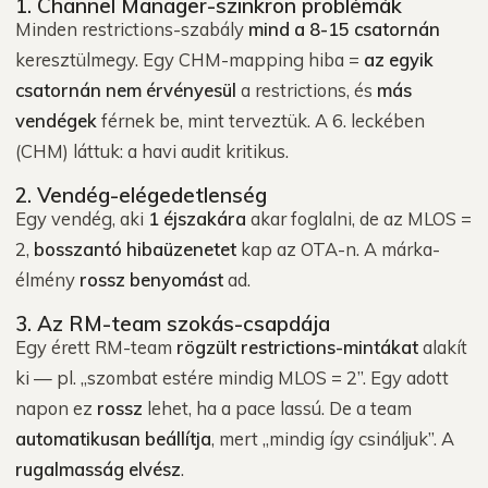
1. Channel Manager-szinkron problémák
Minden restrictions-szabály
mind a 8-15 csatornán
keresztülmegy. Egy CHM-mapping hiba =
az egyik
csatornán nem érvényesül
a restrictions, és
más
vendégek
férnek be, mint terveztük. A 6. leckében
(CHM) láttuk: a havi audit kritikus.
2. Vendég-elégedetlenség
Egy vendég, aki
1 éjszakára
akar foglalni, de az MLOS =
2,
bosszantó hibaüzenetet
kap az OTA-n. A márka-
élmény
rossz benyomást
ad.
3. Az RM-team szokás-csapdája
Egy érett RM-team
rögzült restrictions-mintákat
alakít
ki — pl. „szombat estére mindig MLOS = 2”. Egy adott
napon ez
rossz
lehet, ha a pace lassú. De a team
automatikusan beállítja
, mert „mindig így csináljuk”. A
rugalmasság elvész
.