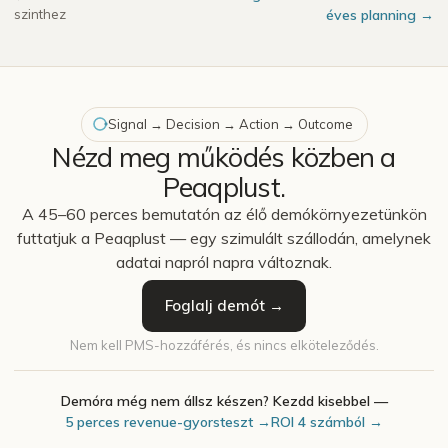
szinthez
éves planning →
Signal → Decision → Action → Outcome
Nézd meg működés közben a
Peaqplust.
A 45–60 perces bemutatón az élő demókörnyezetünkön
futtatjuk a Peaqplust — egy szimulált szállodán, amelynek
adatai napról napra változnak.
Foglalj demót →
Nem kell PMS-hozzáférés, és nincs elköteleződés.
Demóra még nem állsz készen? Kezdd kisebbel —
5 perces revenue-gyorsteszt →
ROI 4 számból →