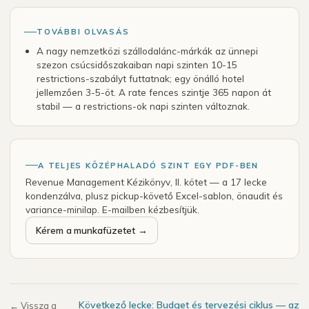
TOVÁBBI OLVASÁS
A nagy nemzetközi szállodalánc-márkák az ünnepi
szezon csúcsidőszakaiban napi szinten 10-15
restrictions-szabályt futtatnak; egy önálló hotel
jellemzően 3-5-öt. A rate fences szintje 365 napon át
stabil — a restrictions-ok napi szinten változnak.
A TELJES KÖZÉPHALADÓ SZINT EGY PDF-BEN
Revenue Management Kézikönyv, II. kötet — a 17 lecke
kondenzálva, plusz pickup-követő Excel-sablon, önaudit és
variance-minilap. E-mailben kézbesítjük.
Kérem a munkafüzetet →
Következő lecke: Budget és tervezési ciklus — az
← Vissza a