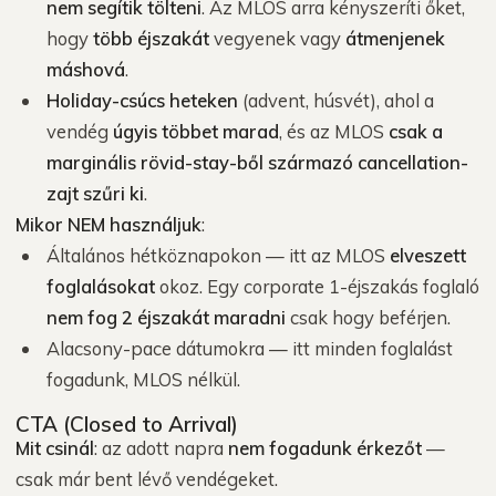
nem segítik tölteni
. Az MLOS arra kényszeríti őket,
hogy
több éjszakát
vegyenek vagy
átmenjenek
máshová
.
Holiday-csúcs heteken
(advent, húsvét), ahol a
vendég
úgyis többet marad
, és az MLOS
csak a
marginális rövid-stay-ből származó cancellation-
zajt szűri ki
.
Mikor NEM használjuk
:
Általános hétköznapokon — itt az MLOS
elveszett
foglalásokat
okoz. Egy corporate 1-éjszakás foglaló
nem fog 2 éjszakát maradni
csak hogy beférjen.
Alacsony-pace dátumokra — itt minden foglalást
fogadunk, MLOS nélkül.
CTA (Closed to Arrival)
Mit csinál
: az adott napra
nem fogadunk érkezőt
—
csak már bent lévő vendégeket.