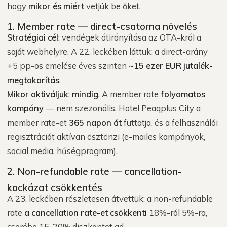
hogy
mikor és miért
vetjük be őket.
1. Member rate — direct-csatorna növelés
Stratégiai cél
: vendégek átirányítása az OTA-król a
saját webhelyre. A 22. leckében láttuk: a direct-arány
+5 pp-os emelése éves szinten
~15 ezer EUR jutalék-
megtakarítás
.
Mikor aktiváljuk
:
mindig
. A member rate
folyamatos
kampány
— nem szezonális. Hotel Peaqplus City a
member rate-et
365 napon át
futtatja, és a felhasználói
regisztrációt aktívan ösztönzi (e-mailes kampányok,
social media, hűségprogram).
2. Non-refundable rate — cancellation-
kockázat csökkentés
A 23. leckében részletesen átvettük: a non-refundable
rate
a cancellation rate-et csökkenti
18%-ról 5%-ra,
cserébe 15-20% diszkontot ad.