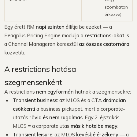
szombaton
érkezve)
Egy érett RM
napi szinten
állítja be ezeket — a
Peaqplus Pricing Engine modulja
a restrictions-okat is
a Channel Manageren keresztül
az összes csatornára
közvetíti.
A restrictions hatása
szegmensenként
A restrictions
nem egyformán
hatnak a szegmensekre:
Transient business
: az MLOS és a CTA
drámaian
csökkenti
a business pickupot, mert a corporate-
utazás
rövid és nem rugalmas
. Egy 2-éjszakás
MLOS = a corporate utas
másik hotelbe megy
.
Transient leisure
: az MLOS
kevésbé érzékeny
— a