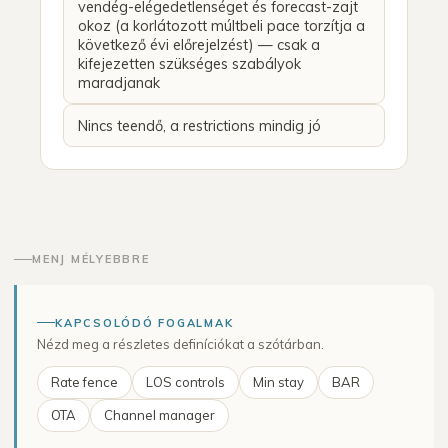
vendég-elégedetlenséget és forecast-zajt
okoz (a korlátozott múltbeli pace torzítja a
következő évi előrejelzést) — csak a
kifejezetten szükséges szabályok
maradjanak
Nincs teendő, a restrictions mindig jó
MENJ MÉLYEBBRE
KAPCSOLÓDÓ FOGALMAK
Nézd meg a részletes definíciókat a szótárban.
Rate fence
LOS controls
Min stay
BAR
OTA
Channel manager