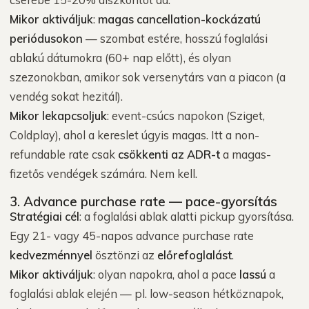
Mikor aktiváljuk
:
magas cancellation-kockázatú
periódusokon
— szombat estére, hosszú foglalási
ablakú dátumokra (60+ nap előtt), és olyan
szezonokban, amikor sok versenytárs van a piacon (a
vendég sokat hezitál).
Mikor lekapcsoljuk
: event-csúcs napokon (Sziget,
Coldplay), ahol a kereslet úgyis magas. Itt a non-
refundable rate csak
csökkenti az ADR-t
a magas-
fizetős vendégek számára. Nem kell.
3. Advance purchase rate — pace-gyorsítás
Stratégiai cél
: a foglalási ablak alatti pickup gyorsítása.
Egy 21- vagy 45-napos advance purchase rate
kedvezménnyel
ösztönzi az
előrefoglalást
.
Mikor aktiváljuk
: olyan napokra, ahol a pace
lassú
a
foglalási ablak elején — pl. low-season hétköznapok,