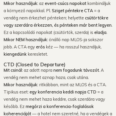
Mikor használjuk
: az
event-csúcs napokat
kombináljuk
a környező napokkal. Pl.
Sziget péntekre CTA
= a
vendég nem érkezhet pénteken; helyette
csütörtökre
vagy szerdára érkezzen, és pénteken már bent legyen
.
Ez a kapcsolódó napokat (csütörtök, szerda) is
eladja
.
Mikor NEM használjuk
: önálló nap MLOS-ja sokszor
jobb. A CTA egy
erős
kéz — ha rosszul használjuk,
kiengedünk
keresletet.
CTD (Closed to Departure)
Mit csinál
: az adott napra
nem fogadunk távozót
. A
vendég nem mehet aznap haza, csak utána.
Mikor használjuk
: ritkábban, mint az MLOS és a CTA.
Tipikus eset:
egy konferencia keddi napja CTD
= a
vendég nem mehet haza keddre, csak szerdára vagy
később. Ez
megőrzi a konferencia-foglalások
koherenciáját
— a hotel nem szeretné, ha a vendégek a