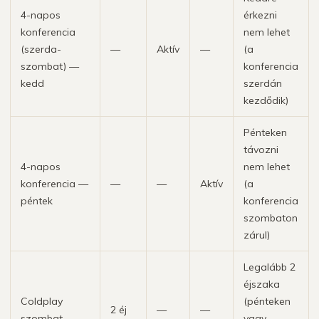
4-napos
érkezni
konferencia
nem lehet
(szerda-
—
Aktív
—
(a
szombat) —
konferencia
kedd
szerdán
kezdődik)
Pénteken
távozni
4-napos
nem lehet
konferencia —
—
—
Aktív
(a
péntek
konferencia
szombaton
zárul)
Legalább 2
éjszaka
Coldplay
(pénteken
2 éj
—
—
szombat
vagy