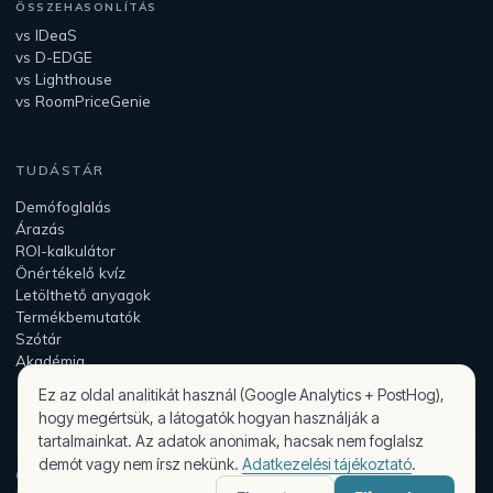
ÖSSZEHASONLÍTÁS
vs IDeaS
vs D-EDGE
vs Lighthouse
vs RoomPriceGenie
TUDÁSTÁR
Demófoglalás
Árazás
ROI-kalkulátor
Önértékelő kvíz
Letölthető anyagok
Termékbemutatók
Szótár
Akadémia
Ez az oldal analitikát használ (Google Analytics + PostHog),
hogy megértsük, a látogatók hogyan használják a
tartalmainkat. Az adatok anonimak, hacsak nem foglalsz
demót vagy nem írsz nekünk.
Adatkezelési tájékoztató
.
© 2026 Peaqplus — az Assist Intelligence Kft. terméke.