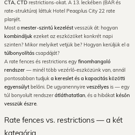
CTA, CTD
restrictions-okat. A 13. leckében (BAR és
rate-struktúra) láttuk Hotel Peaqplus City 22 rate
planjét.
Most a
mester-szintű kezelést
vesszük át: hogyan
kombináljuk
ezeket az eszközöket konkrét napi
szinten? Mikor melyiket vetjük be? Hogyan kerüljük el a
túlbonyolítás
csapdáját?
A rate fences és restrictions egy
finomhangoló
rendszer
— minél több vezérlő-eszközünk van, annál
pontosabban tudjuk
a kereslet és a kapacitás közötti
egyensúlyt
belőni. De ugyanennyire
veszélyes
is — egy
túl bonyolult rendszer
átláthatatlan
, és a hibákat
későn
vesszük észre
.
Rate fences vs. restrictions — a két
kategória