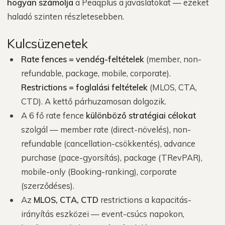
hogyan számolja
a Peaqplus a javaslatokat — ezeket
haladó szinten részletesebben.
Kulcsüzenetek
Rate fences = vendég-feltételek
(member, non-
refundable, package, mobile, corporate).
Restrictions = foglalási feltételek
(MLOS, CTA,
CTD). A kettő párhuzamosan dolgozik.
A 6 fő rate fence
különböző stratégiai célokat
szolgál — member rate (direct-növelés), non-
refundable (cancellation-csökkentés), advance
purchase (pace-gyorsítás), package (TRevPAR),
mobile-only (Booking-ranking), corporate
(szerződéses).
Az
MLOS, CTA, CTD
restrictions a kapacitás-
irányítás eszközei — event-csúcs napokon,