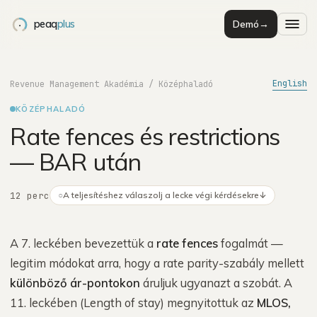
peaq
plus
Demó
→
English
Revenue Management Akadémia
/
Középhaladó
KÖZÉPHALADÓ
Rate fences és restrictions
— BAR után
12 perc
○
A teljesítéshez válaszolj a lecke végi kérdésekre
↓
A 7. leckében bevezettük a
rate fences
fogalmát —
legitim módokat arra, hogy a rate parity-szabály mellett
különböző ár-pontokon
áruljuk ugyanazt a szobát. A
11. leckében (Length of stay) megnyitottuk az
MLOS,