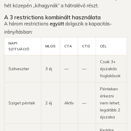
hét közepén „kihagynák” a hátralévő részt.
A 3 restrictions kombinált használata
A három restrictions
együtt
dolgozik a kapacitás-
irányításban:
NAPI
MLOS
CTA
CTD
CÉL
SZITUÁCIÓ
Csak 3+
Szilveszter
3 éj
—
—
éjszakás
foglalások
Pénteken
érkezni
Sziget péntek
2 éj
Aktív
—
nem lehet;
legalább 2
éjszaka
Keddre