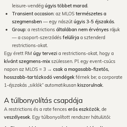
leisure-vendég
úgyis többet marad
.
Transient occasion
: az MLOS
természetes a
szegmensben
— egy nászút
úgyis 3-5 éjszakás
.
Group
: a restrictions
általában nem érvényes
rájuk
— a csoport-szerződés
felülírja
a sztenderd
restrictions-okat.
Egy érett RM
úgy tervezi
a restrictions-okat, hogy a
kívánt szegmens-mix
szülessen. Pl. egy event-csúcs
napon az MLOS = 3 →
csak a magasabb-fizetős,
hosszabb-tartózkodó vendégek
férnek be; a corporate
1-éjszakás „siklók” automatikusan
kiszorulnak
.
A túlbonyolítás csapdája
A restrictions és a rate fences
erős eszközök
, de
veszélyesek
. Egy túlbonyolított rendszer hátulütői: