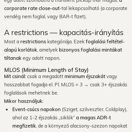
corporate rate close-out
-tal lekapcsolható (a corporate
vendég nem foglal, vagy BAR-t fizet).
A restrictions — kapacitás-irányítás
Most a
restrictions
kategóriája. Ezek
foglalási feltétel-
alapú korlátok
, amelyek
bizonyos foglalási mintákat
tiltanak
egy adott napon.
MLOS (Minimum Length of Stay)
Mit csinál
: csak a megadott
minimum éjszakát
vagy
hosszabbat fogadja el. Pl. MLOS = 3 → csak 3+ éjszakás
foglalások mehetnek be.
Mikor használjuk
:
Event-csúcs napokon
(Sziget, szilveszter, Coldplay),
ahol az 1-2 éjszakás „siklók”
a magas ADR-t
megfizetik
, de a környező alacsony-szezon napokat