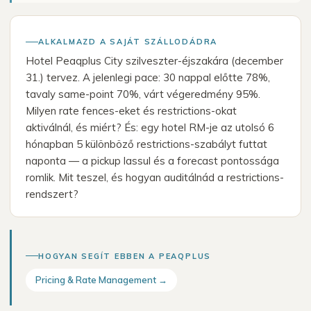
ALKALMAZD A SAJÁT SZÁLLODÁDRA
Hotel Peaqplus City szilveszter-éjszakára (december
31.) tervez. A jelenlegi pace: 30 nappal előtte 78%,
tavaly same-point 70%, várt végeredmény 95%.
Milyen rate fences-eket és restrictions-okat
aktiválnál, és miért? És: egy hotel RM-je az utolsó 6
hónapban 5 különböző restrictions-szabályt futtat
naponta — a pickup lassul és a forecast pontossága
romlik. Mit teszel, és hogyan auditálnád a restrictions-
rendszert?
HOGYAN SEGÍT EBBEN A PEAQPLUS
Pricing & Rate Management →