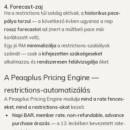
4. Forecast-zaj
Ha a restrictions túl sokáig aktívak, a
historikus pace-
pálya torzul
— a következő évben ugyanaz a nap
rossz forecastot
ad (mert a múltbeli pace már
korlátozott volt).
Egy jó RM
minimalizálja
a restrictions-szabályok
számát — csak a
kifejezetten szükségeseket
alkalmazza, és
rendszeresen felülvizsgálja
őket.
A Peaqplus Pricing Engine —
restrictions-automatizálás
A Peaqplus Pricing Engine modulja
mind a rate fences-
eket, mind a restrictions-okat
kezeli:
Napi BAR, member rate, non-refundable, advance
purchase árazás
— a 13. leckében bevezetett rate-