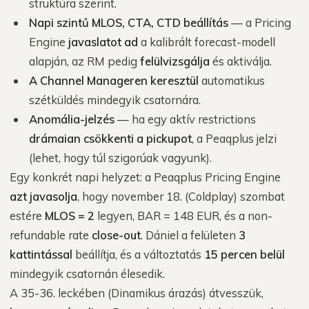
struktúra szerint.
Napi szintű MLOS, CTA, CTD beállítás
— a Pricing
Engine
javaslatot ad
a kalibrált forecast-modell
alapján, az RM pedig
felülvizsgálja
és aktiválja.
A Channel Manageren keresztül
automatikus
szétküldés mindegyik csatornára.
Anomália-jelzés
— ha egy aktív restrictions
drámaian csökkenti a pickupot
, a Peaqplus jelzi
(lehet, hogy túl szigorúak vagyunk).
Egy konkrét napi helyzet: a Peaqplus Pricing Engine
azt javasolja
, hogy november 18. (Coldplay) szombat
estére
MLOS = 2
legyen, BAR = 148 EUR, és a non-
refundable rate
close-out
. Dániel a felületen
3
kattintással
beállítja, és a változtatás
15 percen belül
mindegyik csatornán élesedik.
A 35-36. leckében (Dinamikus árazás) átvesszük,