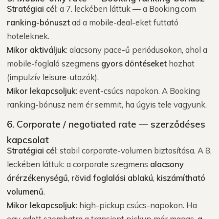
Stratégiai cél
: a 7. leckében láttuk — a Booking.com
ranking-bónuszt
ad a mobile-deal-eket futtató
hoteleknek.
Mikor aktiváljuk
: alacsony pace-ű periódusokon, ahol a
mobile-foglaló szegmens
gyors döntéseket
hozhat
(impulzív leisure-utazók).
Mikor lekapcsoljuk
: event-csúcs napokon. A Booking
ranking-bónusz nem ér semmit, ha úgyis tele vagyunk.
6. Corporate / negotiated rate — szerződéses
kapcsolat
Stratégiai cél
: stabil corporate-volumen biztosítása. A 8.
leckében láttuk: a corporate szegmens
alacsony
árérzékenységű
,
rövid foglalási ablakú
,
kiszámítható
volumenű
.
Mikor lekapcsoljuk
: high-pickup csúcs-napokon. Ha
egy adott szombatra a transient pickup már magas,
a