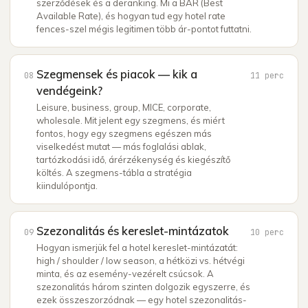
szerződések és a deranking. Mi a BAR (Best
Available Rate), és hogyan tud egy hotel rate
fences-szel mégis legitimen több ár-pontot futtatni.
Szegmensek és piacok — kik a
08
11
perc
vendégeink?
Leisure, business, group, MICE, corporate,
wholesale. Mit jelent egy szegmens, és miért
fontos, hogy egy szegmens egészen más
viselkedést mutat — más foglalási ablak,
tartózkodási idő, árérzékenység és kiegészítő
költés. A szegmens-tábla a stratégia
kiindulópontja.
Szezonalitás és kereslet-mintázatok
09
10
perc
Hogyan ismerjük fel a hotel kereslet-mintázatát:
high / shoulder / low season, a hétközi vs. hétvégi
minta, és az esemény-vezérelt csúcsok. A
szezonalitás három szinten dolgozik egyszerre, és
ezek összeszorzódnak — egy hotel szezonalitás-