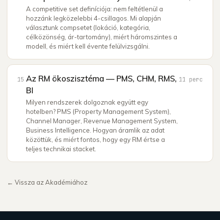
A competitive set definíciója: nem feltétlenül a
hozzánk legközelebbi 4-csillagos. Mi alapján
választunk compsetet (lokáció, kategória,
célközönség, ár-tartomány), miért háromszintes a
modell, és miért kell évente felülvizsgálni.
Az RM ökoszisztéma — PMS, CHM, RMS,
15
11
perc
BI
Milyen rendszerek dolgoznak együtt egy
hotelben? PMS (Property Management System),
Channel Manager, Revenue Management System,
Business Intelligence. Hogyan áramlik az adat
közöttük, és miért fontos, hogy egy RM értse a
teljes technikai stacket.
← Vissza az Akadémiához