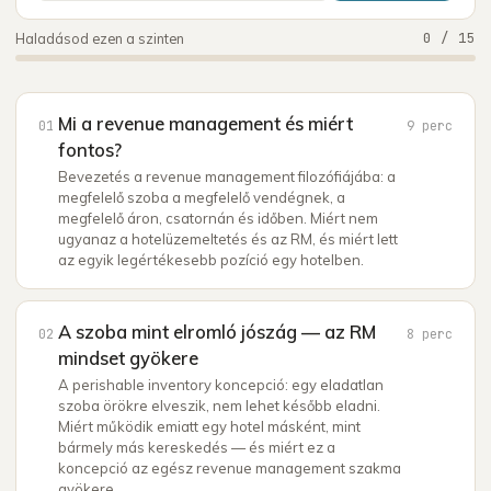
0
/
15
Haladásod ezen a szinten
Mi a revenue management és miért
01
9
perc
fontos?
Bevezetés a revenue management filozófiájába: a
megfelelő szoba a megfelelő vendégnek, a
megfelelő áron, csatornán és időben. Miért nem
ugyanaz a hotelüzemeltetés és az RM, és miért lett
az egyik legértékesebb pozíció egy hotelben.
A szoba mint elromló jószág — az RM
02
8
perc
mindset gyökere
A perishable inventory koncepció: egy eladatlan
szoba örökre elveszik, nem lehet később eladni.
Miért működik emiatt egy hotel másként, mint
bármely más kereskedés — és miért ez a
koncepció az egész revenue management szakma
gyökere.