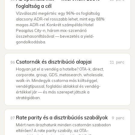
foglaltság a cél
Vízválasztó megértés: egy 96%-os foglaltság
alacsony ADR-rel rosszabb lehet, mint egy 88%
magas ADR-rel. Konkrét számpélda Hotel
Peaqplus City-n, három mix-szcenárió
összehasonlításával — bevezetés a yield-
gondolkodásba.
Csatornák és disztribúció alapjai
06
11
perc
Hogyan jut el a vendég a hotelbe? OTA-k, direct,
corporate, group, GDS, metasearch, wholesale,
walk-in. Mindegyik csatorna más költséggel,
vendégtípussal, foglalási ablakkal és vendég-
értékkel jár — és más szerepet játszik a
stratégiában.
Rate parity és a disztribúciós szabályok
07
9
perc
Miért nem árazhatunk minden csatornán szabadon
eltérően? A rate parity szabály, az OTA-