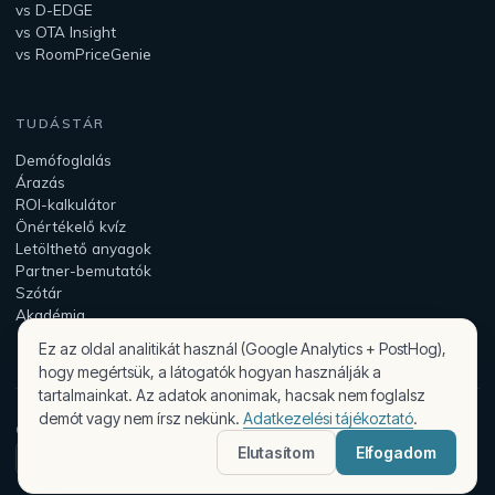
vs D-EDGE
vs OTA Insight
vs RoomPriceGenie
TUDÁSTÁR
Demófoglalás
Árazás
ROI-kalkulátor
Önértékelő kvíz
Letölthető anyagok
Partner-bemutatók
Szótár
Akadémia
Ez az oldal analitikát használ (Google Analytics + PostHog),
hogy megértsük, a látogatók hogyan használják a
tartalmainkat. Az adatok anonimak, hacsak nem foglalsz
demót vagy nem írsz nekünk.
Adatkezelési tájékoztató
.
© 2026 Peaqplus — az Assist Intelligence Kft. terméke.
Elutasítom
Elfogadom
Biztonság & adatkezelés
ÁSZF
Adatkezelési tájékoztató