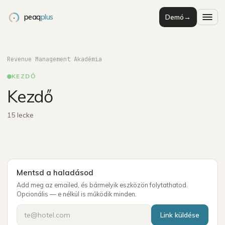
peaq
plus
Demó
→
Revenue Management Akadémia
KEZDŐ
Kezdő
15 lecke
Mentsd a haladásod
Add meg az emailed, és bármelyik eszközön folytathatod.
Opcionális — e nélkül is működik minden.
Link küldése