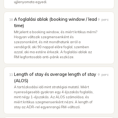
ujjlenyomata egyedi.
A foglalási ablak (booking window / lead
10
9
perc
time)
Mit jelent a booking window, és miért kritikus mérni?
Hogyan változik szegmensenként és
szezononként, és mit mondhatunk arról a
vendégről, aki 90 nappal előre foglal, szemben
azzal, aki ma estére érkezik. A foglalási ablak az
RM legfontosabb anti-pánik eszköze.
Length of stay és average length of stay
11
9
perc
(ALOS)
A tartózkodási idő mint stratégiai mutató. Miért
nyereségesebb gyakran egy 4 éjszakás foglalás,
mint négy 1-éjszakás. Az ALOS számolása, és
miért kritikus szegmensenként nézni. A length of
stay az ADR-rel egyenrangú RM-változó.