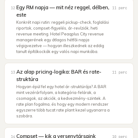
Egy RM napja — mit néz reggel, délben,
12
11
perc
este
Konkrét napi rutin: reggeli pickup-check, foglalási
riportok, compset-figyelés, ár-revíziók, heti
revenue meeting. Hotel Peaqplus City revenue
managerének egy átlagos hétfői napja
végigvezetve — hogyan illeszkednek az eddig
tanult építőkockák egy valós napi munkába.
Az alap pricing-logika: BAR és rate-
13
11
perc
struktúra
Hogyan épül fel egy hotel ár-struktúrája? A BAR
mint vezérárfolyam, a kategória-felárak, a
csomagok, az akciók, a kedvezmény-szintek. A
rate plan fogalma, és hogy egy modern rendszer
egyszerre több tucat rate plant kezel ugyanarra a
szobára.
Compset — kik a versenytársaink
14
10
perc