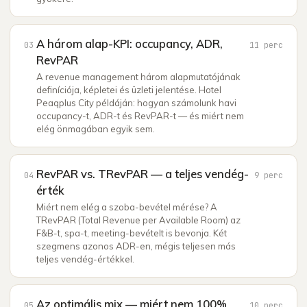
A három alap-KPI: occupancy, ADR,
03
11
perc
RevPAR
A revenue management három alapmutatójának
definíciója, képletei és üzleti jelentése. Hotel
Peaqplus City példáján: hogyan számolunk havi
occupancy-t, ADR-t és RevPAR-t — és miért nem
elég önmagában egyik sem.
RevPAR vs. TRevPAR — a teljes vendég-
04
9
perc
érték
Miért nem elég a szoba-bevétel mérése? A
TRevPAR (Total Revenue per Available Room) az
F&B-t, spa-t, meeting-bevételt is bevonja. Két
szegmens azonos ADR-en, mégis teljesen más
teljes vendég-értékkel.
Az optimális mix — miért nem 100%
05
10
perc