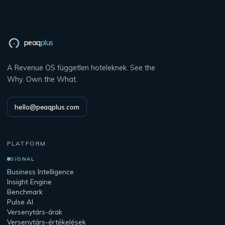
peaq
plus
A Revenue OS független hoteleknek. See the
Why. Own the What.
hello@peaqplus.com
PLATFORM
SIGNAL
Business Intelligence
Insight Engine
Benchmark
Pulse AI
Versenytárs-árak
Versenytárs-értékelések