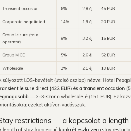
Transient occasion
6%
2,8 éj
45 EUR
Corporate negotiated
14%
1,9 éj
20 EUR
Group leisure (tour
8%
3,2 éj
15 EUR
operator)
Group MICE
5%
2,6 éj
52 EUR
Wholesale
2%
2,1 éj
10 EUR
A súlyozott LOS-bevételt (utolsó oszlop) nézve: Hotel Peaqp
transient leisure direct (422 EUR) és a transient occasion
legmagasabb
—
2-3-szor
a wholesale-é (151 EUR). Ez közve
prioritásokra: ezeket aktívan vadásszuk.
Stay restrictions — a kapcsolat a length 
A length of stay-koncepció
konkrét eszközei
a stay restricti