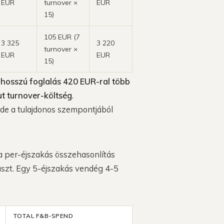
EUR
turnover ×
EUR
15)
105 EUR (7
3 325
3 220
turnover ×
EUR
EUR
15)
 hosszú foglalás 420 EUR-ral több
t turnover-költség
.
de a tulajdonos szempontjából
a per-éjszakás összehasonlítás
aszt. Egy 5-éjszakás vendég 4-5
TOTAL F&B-SPEND