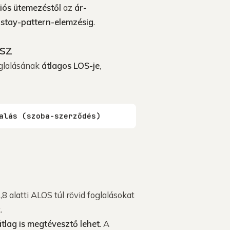
iós ütemezéstől
az
ár-
a
stay-pattern-elemzésig
.
sz
oglalásának
átlagos LOS-je
,
alás (szoba-szerződés)
1,8 alatti ALOS túl rövid foglalásokat
.
tlag is megtévesztő lehet
. A