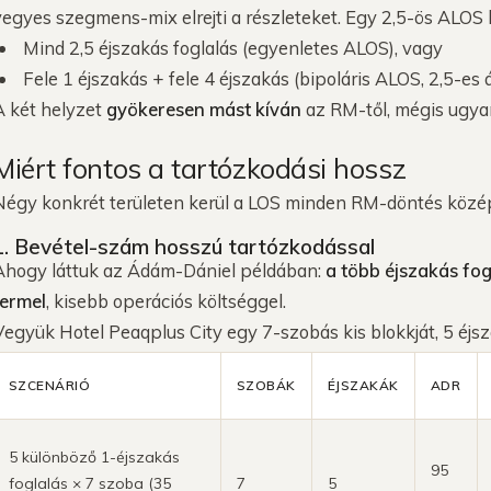
vegyes szegmens-mix elrejti a részleteket. Egy 2,5-ös ALOS 
Mind 2,5 éjszakás foglalás (egyenletes ALOS), vagy
Fele 1 éjszakás + fele 4 éjszakás (bipoláris ALOS, 2,5-es á
A két helyzet
gyökeresen mást kíván
az RM-től, mégis ugya
Miért fontos a tartózkodási hossz
Négy konkrét területen kerül a LOS minden RM-döntés közé
1. Bevétel-szám hosszú tartózkodással
Ahogy láttuk az Ádám-Dániel példában:
a több éjszakás fog
termel
, kisebb operációs költséggel.
Vegyük Hotel Peaqplus City egy 7-szobás kis blokkját, 5 éjsz
SZCENÁRIÓ
SZOBÁK
ÉJSZAKÁK
ADR
5 különböző 1-éjszakás
95
foglalás × 7 szoba (35
7
5