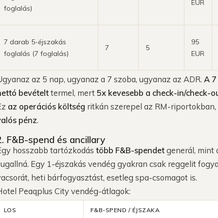
EUR
foglalás)
7 darab 5-éjszakás
95
7
5
foglalás (7 foglalás)
EUR
Ugyanaz az 5 nap, ugyanaz a 7 szoba, ugyanaz az ADR.
A 7
nettó bevételt
termel, mert
5x kevesebb a check-in/check-ou
Ez
az operációs költség
ritkán szerepel az RM-riportokban, 
valós pénz
.
2. F&B-spend és ancillary
Egy hosszabb tartózkodás
több F&B-spendet
generál, mint 
sugallná. Egy 1-éjszakás vendég gyakran csak reggelit fogy
vacsorát, heti bárfogyasztást, esetleg spa-csomagot is.
Hotel Peaqplus City vendég-átlagok:
LOS
F&B-SPEND / ÉJSZAKA