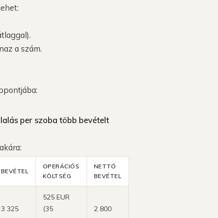
lehet:
tlaggal).
naz a szám.
ppontjába:
lalás per szoba több bevételt
akára:
OPERÁCIÓS
NETTÓ
BEVÉTEL
KÖLTSÉG
BEVÉTEL
525 EUR
3 325
(35
2 800