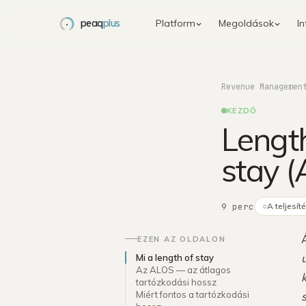
peaq
plus
Platform
Megoldások
In
KEZDD ITT
KAPCSOLATOK
ESZKÖZÖK
A PLATFORM
KAPCSOLATOK
AZOKNAK, AKI
CSINÁLJÁK
ennyire jól megy
Kapcsold össze a
Minden modul.
Öt szerepk
Önértékelő kvíz
PMS-integráció
Revenue Managemen
álatok a revenue?
hotelrendszereket.
Egyetlen zárt hurok.
hiteles forr
Mérd fel, hol tart a
Napi hoteladat, 
Tartsd meg, ami
perces, 12 kérdéses önértékelő
Minden modul a következőt erősí
hoteled
KEZDŐ
Akár a szobákat é
nézd meg, a revenue-folyamat
Használd mindet, vagy kezdd
működik.
Channel manag
Length
az árakat állítod,
ROI-kalkulátor
y részei kérnek figyelmet. Se
eggyel — a Peaqplus együtt nő
Támogatott műve
A támogatott PMS-adatkapcsolat
van a papíron — 
épés, se elköteleződés.
csapatoddal.
Számolj a saját
csak olvasható. A jóváhagyott
stay 
Foglalási motor
munkádhoz igazod
adataiddal
channel manager-műveletek és a
Keresési szándé
foglalási keresések saját,
Szótár
kapcsolatfüggő útvonalon
Pickup, pace, OTB, MAPE
9 perc
érkeznek.
○
A teljesít
…
Minden integráció →
ltsd ki az 5 perces revenue-
EZEN AZ OLDALON
Minden megold
orstesztet →
Mi a length of stay
Az ALOS — az átlagos
tartózkodási hossz
Miért fontos a tartózkodási