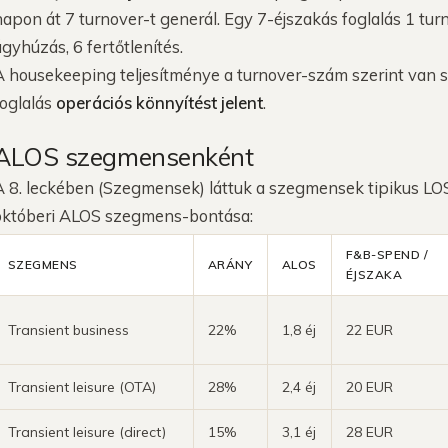
napon át 7 turnover-t generál. Egy 7-éjszakás foglalás 1 tur
ágyhúzás, 6 fertőtlenítés.
A housekeeping teljesítménye a turnover-szám szerint van
foglalás
operációs könnyítést jelent
.
ALOS szegmensenként
A 8. leckében (Szegmensek) láttuk a szegmensek tipikus LOS
októberi ALOS szegmens-bontása:
F&B-SPEND /
SZEGMENS
ARÁNY
ALOS
ÉJSZAKA
Transient business
22%
1,8 éj
22 EUR
Transient leisure (OTA)
28%
2,4 éj
20 EUR
Transient leisure (direct)
15%
3,1 éj
28 EUR