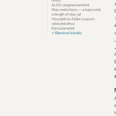
hossz
ALOS szegmensenként
Stay restrictions — a kapcsolat
a length of stay-jel
Visszatérve Ádám csoport-
választásához
Kulcsüzenetek
o
✓ Ellenőrző kérdés
Nézd végig a platformot →