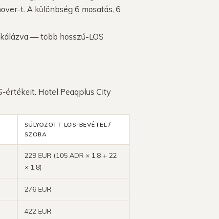
nover-t. A különbség 6 mosatás, 6
 skálázva — több hosszú-LOS
-értékeit. Hotel Peaqplus City
SÚLYOZOTT LOS-BEVÉTEL /
SZOBA
229 EUR (105 ADR × 1,8 + 22
× 1,8)
276 EUR
422 EUR