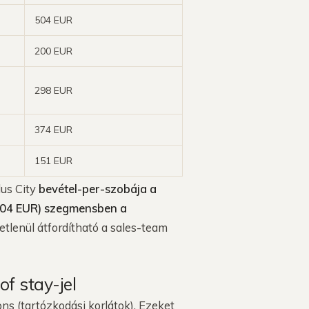
504 EUR
200 EUR
298 EUR
374 EUR
151 EUR
lus City
bevétel-per-szobája a
 (504 EUR) szegmensben a
tlenül átfordítható a sales-team
of stay-jel
ons (tartózkodási korlátok). Ezeket