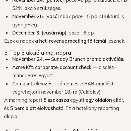
52%, akció szükséges.
November 26. (vasárnap)
: pace −5 pp, strukturális
gyengeség.
December 3. (vasárnap)
: pace −6 pp.
Ezek a napok
a heti revenue meeting fő témái
lesznek.
5. Top 3 akció a mai napra
November 24. — Sunday Brunch promo aktiválás
.
Acme Kft. corporate-account check
— a sales-
managerrel együtt.
Compset-elemzés
— érdemes-e BAR-emelést
végrehajtani november 18.-ra (Coldplay).
A morning report
5 szakasza
együtt
egy oldalon
elfér,
és
5 perc alatt elolvasható
. Ez a hatékony reporting
alapja.