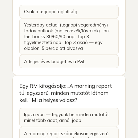
Csak a tegnapi foglaltság
Yesterday actual (tegnapi végeredmény) ·
today outlook (mai érkezők/távozók) · on-
the-books 30/60/90 nap · top 3
figyelmeztető nap · top 3 akció — egy
oldalon, 5 perc alatt olvasva
A teljes éves budget és a P&L
Egy RM kifogásolja: „A morning report
túl egyszerű, minden mutatót látnom
kell." Mi a helyes válasz?
Igaza van — tegyünk be minden mutatót,
minél több adat, annál jobb
A morning report szándékosan egyszerű: