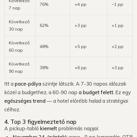
Következő
76%
+4 pp
−1 pp
7 nap
Következő
62%
+3 pp
+1 pp
30 nap
Következő
48%
+5 pp
+2 pp
60 nap
Következő
38%
+6 pp
+3 pp
90 nap
Itt a
pace-pálya
szintje látszik. A 7-30 napos időszak
közel a budgethez, a 60-90 nap
a budget felett
. Ez egy
egészséges trend
— a hotel előrébb halad a stratégiai
célhoz.
4. Top 3 figyelmeztető nap
A pickup-tabló
kiemelt
problémás napjai:
November 24. (péntek)
: pace −8 pp lemaradás, OTB