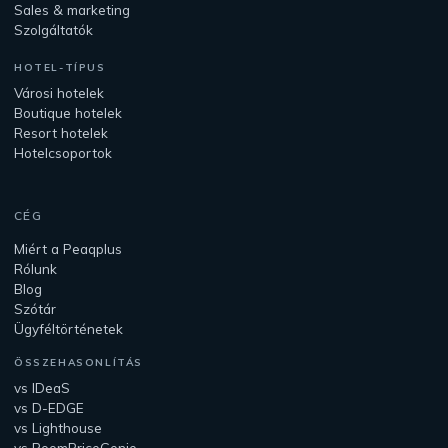
Sales & marketing
Szolgáltatók
HOTEL-TÍPUS
Városi hotelek
Boutique hotelek
Resort hotelek
Hotelcsoportok
CÉG
Miért a Peaqplus
Rólunk
Blog
Szótár
Ügyféltörténetek
ÖSSZEHASONLÍTÁS
vs IDeaS
vs D-EDGE
vs Lighthouse
vs RoomPriceGenie