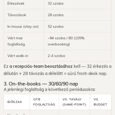
Érkezések
32 szoba
Távozások
28 szoba
In-house (stay-on)
52 szoba
Várt mai
~84 szoba / 80 (105%,
foglaltság
overbooking)
Várt walk-in
2-4 szoba
Ez
a recepciós-team beosztásához
kell — 32 érkezés a
délután + 28 távozás a délelőtt = sűrű front-desk nap.
3. On-the-books — 30/60/90 nap
A jelenlegi foglaltság a következő periódusokra:
OTB
VS. TAVALY
VS.
IDŐSZAK
FOGLALTSÁG
(SAME-POINT)
BUDGET