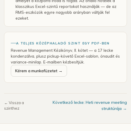
amelyet a központi iroda is fogad. Az önálló hotelek a
klasszikus Excel-szintű reportokat használják — de az
RMS-eszközök egyre nagyobb arányban váltják fel
ezeket.
A TELJES KÖZÉPHALADÓ SZINT EGY PDF-BEN
Revenue Management Kézikönyv, II. kötet — a 17 lecke
kondenzálva, plusz pickup-követő Excel-sablon, önaudit és
variance-minilap. E-mailben kézbesítjük.
Kérem a munkafüzetet →
Következő lecke: Heti revenue meeting
← Vissza a
szinthez
struktúrája →