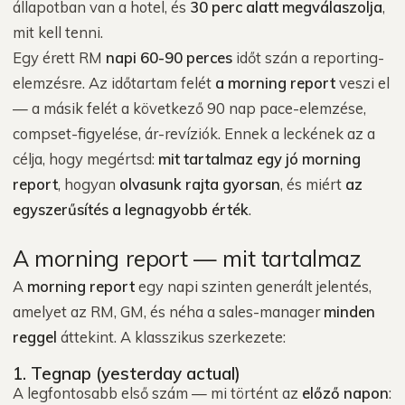
állapotban van a hotel, és
30 perc alatt megválaszolja
,
mit kell tenni.
Egy érett RM
napi 60-90 perces
időt szán a reporting-
elemzésre. Az időtartam felét
a morning report
veszi el
— a másik felét a következő 90 nap pace-elemzése,
compset-figyelése, ár-revíziók. Ennek a leckének az a
célja, hogy megértsd:
mit tartalmaz egy jó morning
report
, hogyan
olvasunk rajta gyorsan
, és miért
az
egyszerűsítés a legnagyobb érték
.
A morning report — mit tartalmaz
A
morning report
egy napi szinten generált jelentés,
amelyet az RM, GM, és néha a sales-manager
minden
reggel
áttekint. A klasszikus szerkezete:
1. Tegnap (yesterday actual)
A legfontosabb első szám — mi történt az
előző napon
: