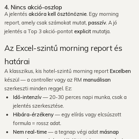
4. Nincs akció-oszlop
A jelentés
akcióra kell ösztönöznie
. Egy morning
report, amely csak számokat mutat,
passzív
. A jó
jelentés a Top 3 akció-pontot
explicit
mutatja.
Az Excel-szintű morning report és
határai
A klasszikus, kis hotel-szintű morning report
Excelben
készül — a controller vagy az RM
manuálisan
szerkeszti minden reggel. Ez:
Idő-intenzív
— 20-30 perces napi munka, csak a
jelentés szerkesztése.
Hibára-érzékeny
— egy elírás vagy elcsúszott
formula = rossz adat.
Nem real-time
— a tegnap végi adat
másnap