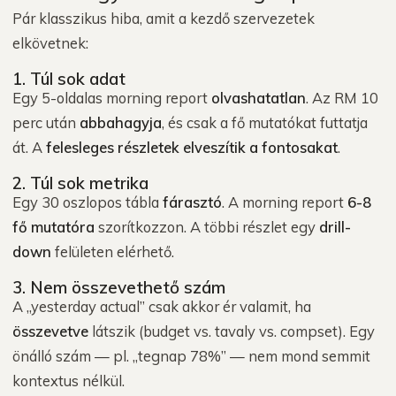
Pár klasszikus hiba, amit a kezdő szervezetek
elkövetnek:
1. Túl sok adat
Egy 5-oldalas morning report
olvashatatlan
. Az RM 10
perc után
abbahagyja
, és csak a fő mutatókat futtatja
át. A
felesleges részletek elveszítik a fontosakat
.
2. Túl sok metrika
Egy 30 oszlopos tábla
fárasztó
. A morning report
6-8
fő mutatóra
szorítkozzon. A többi részlet egy
drill-
down
felületen elérhető.
3. Nem összevethető szám
A „yesterday actual” csak akkor ér valamit, ha
összevetve
látszik (budget vs. tavaly vs. compset). Egy
önálló szám — pl. „tegnap 78%” — nem mond semmit
kontextus nélkül.