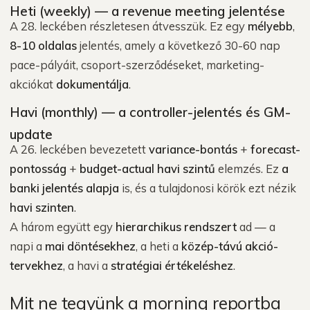
Heti (weekly) — a revenue meeting jelentése
A 28. leckében részletesen átvesszük. Ez egy
mélyebb
,
8-10 oldalas
jelentés, amely a következő 30-60 nap
pace-pályáit, csoport-szerződéseket, marketing-
akciókat
dokumentálja
.
Havi (monthly) — a controller-jelentés és GM-
update
A 26. leckében bevezetett
variance-bontás
+
forecast-
pontosság
+
budget-actual
havi szintű
elemzés. Ez
a
banki jelentés alapja
is, és a tulajdonosi körök ezt nézik
havi szinten
.
A három együtt egy
hierarchikus rendszert
ad — a
napi a
mai döntésekhez
, a heti a
közép-távú akció-
tervekhez
, a havi a
stratégiai értékeléshez
.
Mit ne tegyünk a morning reportba