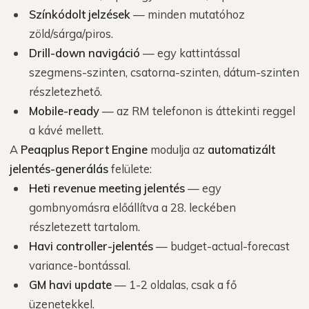
Színkódolt jelzések
— minden mutatóhoz
zöld/sárga/piros.
Drill-down navigáció
— egy kattintással
szegmens-szinten, csatorna-szinten, dátum-szinten
részletezhető.
Mobile-ready
— az RM telefonon is áttekinti reggel
a kávé mellett.
A
Peaqplus Report Engine
modulja az
automatizált
jelentés-generálás
felülete:
Heti revenue meeting jelentés
— egy
gombnyomásra előállítva a 28. leckében
részletezett tartalom.
Havi controller-jelentés
— budget-actual-forecast
variance-bontással.
GM havi update
— 1-2 oldalas, csak a fő
üzenetekkel.