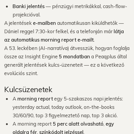
Banki jelentés
— pénzügyi metrikákkal, cash-flow-
projekcióval.
A jelentések
e-mailben
automatikusan kiküldhetők —
Dániel reggel 7:30-kor felkel, és a telefonján már
látja
az automatikus morning report e-mailt
.
A 53. leckében (AI-narratíva) átvesszük, hogyan foglalja
össze az Insight Engine
5 mondatban
a Peaqplus által
generált jelentések kulcs-üzeneteit — ez a következő
evolúciós szint.
Kulcsüzenetek
A
morning report
egy 5-szakaszos napi jelentés:
yesterday actual, today outlook, on-the-books
30/60/90, top 3 figyelmeztető nap, top 3 akció.
A morning report
5 perc alatt olvasható
,
egy
oldalra fér
,
színkódolt jelzéssel
.