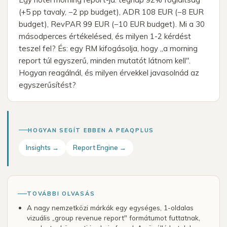
(+5 pp tavaly, −2 pp budget), ADR 108 EUR (−8 EUR
budget), RevPAR 99 EUR (−10 EUR budget). Mi a 30
másodperces értékelésed, és milyen 1-2 kérdést
teszel fel? És: egy RM kifogásolja, hogy „a morning
report túl egyszerű, minden mutatót látnom kell".
Hogyan reagálnál, és milyen érvekkel javasolnád az
egyszerűsítést?
HOGYAN SEGÍT EBBEN A PEAQPLUS
Insights →
Report Engine →
TOVÁBBI OLVASÁS
A nagy nemzetközi márkák egy egységes, 1-oldalas
vizuális „group revenue report" formátumot futtatnak,