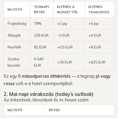
TEGNAPI
ELTÉRÉS A
ELTÉRÉS
MUTATÓ
ÉRTÉK
BUDGETTŐL
TAVALYIHOZ
Foglaltság
78%
+2 pp
+5 pp
Átlagár
105 EUR
−3 EUR
+4 EUR
RevPAR
82 EUR
+0,5 EUR
+8 EUR
Szoba-
6 540
+30 EUR
+625 EUR
bevétel
EUR
Ez egy
5 másodperces áttekintés
— a tegnap
jó vagy
rossz
volt-e a hotel szempontjából.
2. Mai napi várakozás (today’s outlook)
Az érkezések, távozások és in-house szám:
MUTATÓ
ÉRTÉK