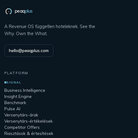
peaq
plus
A Revenue OS független hoteleknek. See the
Why. Own the What.
hello@peaqplus.com
PLATFORM
SIGNAL
Business Intelligence
Insight Engine
Benchmark
Pulse AI
Versenytárs-árak
Versenytárs-értékelések
Competitor Offers
Riasztások & értesítések