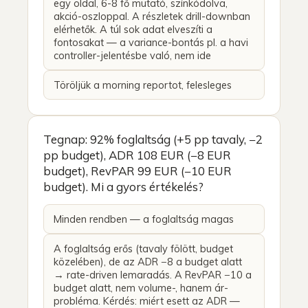
egy oldal, 6-8 fő mutató, színkódolva,
akció-oszloppal. A részletek drill-downban
elérhetők. A túl sok adat elveszíti a
fontosakat — a variance-bontás pl. a havi
controller-jelentésbe való, nem ide
Töröljük a morning reportot, felesleges
Tegnap: 92% foglaltság (+5 pp tavaly, −2
pp budget), ADR 108 EUR (−8 EUR
budget), RevPAR 99 EUR (−10 EUR
budget). Mi a gyors értékelés?
Minden rendben — a foglaltság magas
A foglaltság erős (tavaly fölött, budget
közelében), de az ADR −8 a budget alatt
→ rate-driven lemaradás. A RevPAR −10 a
budget alatt, nem volume-, hanem ár-
probléma. Kérdés: miért esett az ADR —