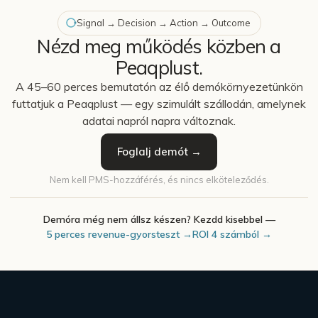
Signal → Decision → Action → Outcome
Nézd meg működés közben a
Peaqplust.
A 45–60 perces bemutatón az élő demókörnyezetünkön
futtatjuk a Peaqplust — egy szimulált szállodán, amelynek
adatai napról napra változnak.
Foglalj demót →
Nem kell PMS-hozzáférés, és nincs elköteleződés.
Demóra még nem állsz készen? Kezdd kisebbel —
5 perces revenue-gyorsteszt →
ROI 4 számból →