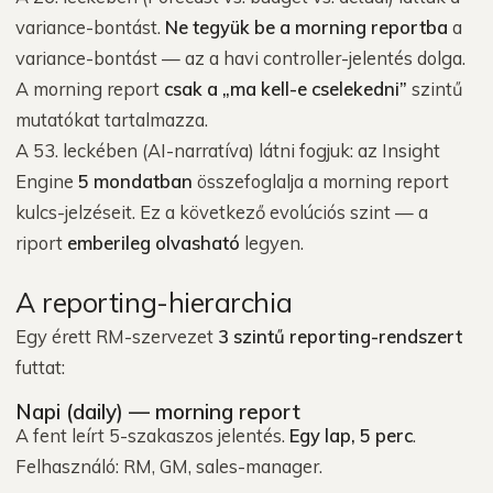
variance-bontást.
Ne tegyük be a morning reportba
a
variance-bontást — az a havi controller-jelentés dolga.
A morning report
csak a „ma kell-e cselekedni”
szintű
mutatókat tartalmazza.
A 53. leckében (AI-narratíva) látni fogjuk: az Insight
Engine
5 mondatban
összefoglalja a morning report
kulcs-jelzéseit. Ez a következő evolúciós szint — a
riport
emberileg olvasható
legyen.
A reporting-hierarchia
Egy érett RM-szervezet
3 szintű reporting-rendszert
futtat:
Napi (daily) — morning report
A fent leírt 5-szakaszos jelentés.
Egy lap, 5 perc
.
Felhasználó: RM, GM, sales-manager.