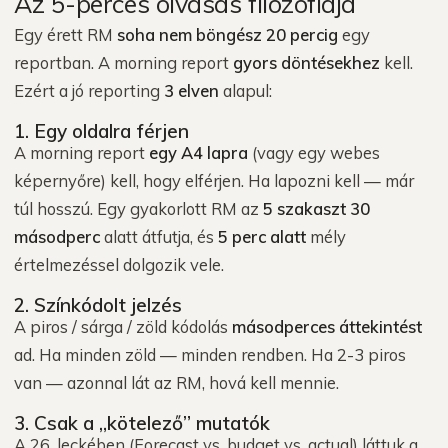
Az 5-perces olvasás filozófiája
Egy érett RM
soha nem böngész 20 percig
egy
reportban. A morning report
gyors döntésekhez
kell.
Ezért a jó reporting
3 elven
alapul:
1. Egy oldalra férjen
A morning report
egy A4 lapra
(vagy egy webes
képernyőre) kell, hogy elférjen. Ha lapozni kell — már
túl hosszú. Egy gyakorlott RM az
5 szakaszt 30
másodperc
alatt átfutja, és
5 perc alatt
mély
értelmezéssel dolgozik vele.
2. Színkódolt jelzés
A piros / sárga / zöld kódolás
másodperces áttekintést
ad. Ha minden zöld — minden rendben. Ha 2-3 piros
van — azonnal lát az RM, hová kell mennie.
3. Csak a „kötelező” mutatók
A 26. leckében (Forecast vs. budget vs. actual) láttuk a