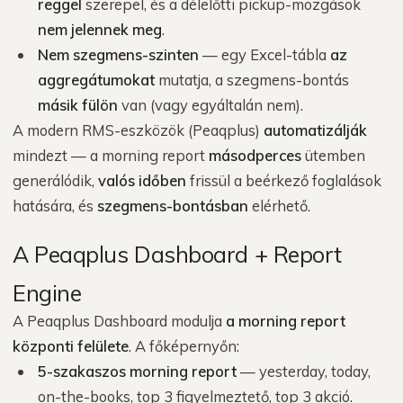
reggel
szerepel, és a délelőtti pickup-mozgások
nem jelennek meg
.
Nem szegmens-szinten
— egy Excel-tábla
az
aggregátumokat
mutatja, a szegmens-bontás
másik fülön
van (vagy egyáltalán nem).
A modern RMS-eszközök (Peaqplus)
automatizálják
mindezt — a morning report
másodperces
ütemben
generálódik,
valós időben
frissül a beérkező foglalások
hatására, és
szegmens-bontásban
elérhető.
A Peaqplus Dashboard + Report
Engine
A Peaqplus Dashboard modulja
a morning report
központi felülete
. A főképernyőn:
5-szakaszos morning report
— yesterday, today,
on-the-books, top 3 figyelmeztető, top 3 akció.