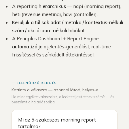
A reporting
hierarchikus
— napi (morning report),
heti (revenue meeting), havi (controller).
Kerüljük a túl sok adat / metrika / kontextus-nélküli
szám / akció-pont nélküli
hibákat.
A Peaqplus Dashboard + Report Engine
automatizálja
a jelentés-generálást, real-time
frissítéssel és színkódolt áttekintéssel.
ELLENŐRZŐ KÉRDÉS
Kattints a válaszra — azonnal látod, helyes-e.
Ha mindegyikre válaszolsz, a lecke teljesítettnek számít — és
beszámít a haladásodba.
Mi az 5-szakaszos morning report
tartalma?