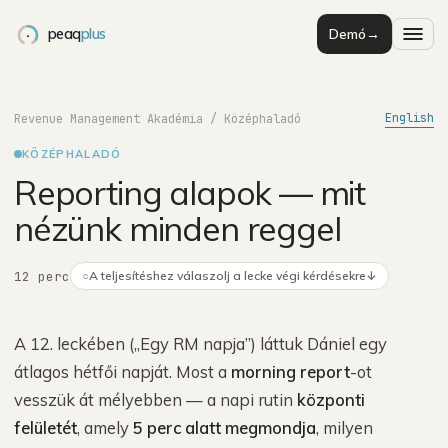
peaq
plus
Demó
→
English
Revenue Management Akadémia
/
Középhaladó
KÖZÉPHALADÓ
Reporting alapok — mit
nézünk minden reggel
12 perc
○
A teljesítéshez válaszolj a lecke végi kérdésekre
↓
A 12. leckében („Egy RM napja”) láttuk Dániel egy
átlagos hétfői napját. Most a
morning report
-ot
vesszük át mélyebben — a napi rutin
központi
felületét
, amely
5 perc alatt megmondja
, milyen