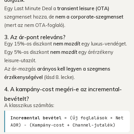
Egy Last Minute Deal a
transient leisure (OTA)
szegmenset hozza, de
nem a corporate-szegmenset
(mert az nem OTA-foglaló).
3. Az ár-pont releváns?
Egy 15%-os diszkont
nem mozdít
egy luxus-vendéget.
Egy 5%-os diszkont
nem mozdít
egy árérzékeny
leisure-utazót.
Az ár-mozgás
arányos kell legyen a szegmens
érzékenységével
(lásd 8. lecke).
4. A kampány-cost megéri-e az incremental-
bevételt?
A klasszikus számítás:
Incremental bevétel
= (Új foglalások × Net
ADR) − (Kampány-cost + Channel-jutalék)