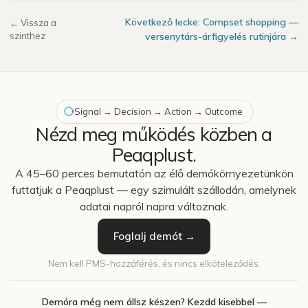
Következő lecke: Compset shopping —
← Vissza a
szinthez
versenytárs-árfigyelés rutinjára →
Signal → Decision → Action → Outcome
Nézd meg működés közben a
Peaqplust.
A 45–60 perces bemutatón az élő demókörnyezetünkön
futtatjuk a Peaqplust — egy szimulált szállodán, amelynek
adatai napról napra változnak.
Foglalj demót →
Nem kell PMS-hozzáférés, és nincs elköteleződés.
Demóra még nem állsz készen? Kezdd kisebbel —