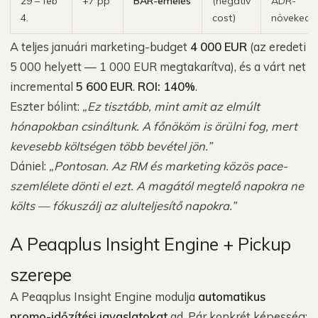
29 – feb
+7 pp
BAR-emelés
(negatív
ADR-
4.
cost)
növekedé
A teljes januári marketing-budget
4 000 EUR
(az eredeti
5 000 helyett — 1 000 EUR megtakarítva), és a várt net
incremental
5 600 EUR
.
ROI: 140%
.
Eszter bólint:
„Ez tisztább, mint amit az elmúlt
hónapokban csináltunk. A főnököm is örülni fog, mert
kevesebb költségen több bevétel jön.”
Dániel:
„Pontosan. Az RM és marketing közös pace-
szemlélete dönti el ezt. A magától megtelő napokra ne
költs — fókuszálj az alulteljesítő napokra.”
A Peaqplus Insight Engine + Pickup
szerepe
A Peaqplus Insight Engine modulja
automatikus
promo-időzítési javaslatokat
ad. Pár konkrét képesség: