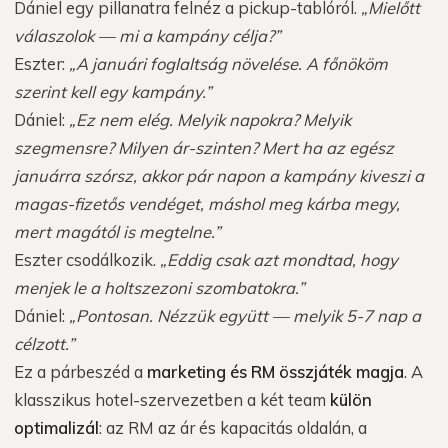
Dániel egy pillanatra felnéz a pickup-tablóról.
„Mielőtt
válaszolok — mi a kampány célja?”
Eszter:
„A januári foglaltság növelése. A főnököm
szerint kell egy kampány.”
Dániel:
„Ez nem elég. Melyik napokra? Melyik
szegmensre? Milyen ár-szinten? Mert ha az egész
januárra szórsz, akkor pár napon a kampány kiveszi a
magas-fizetős vendéget, máshol meg kárba megy,
mert magától is megtelne.”
Eszter csodálkozik.
„Eddig csak azt mondtad, hogy
menjek le a holtszezoni szombatokra.”
Dániel:
„Pontosan. Nézzük együtt — melyik 5-7 nap a
célzott.”
Ez a párbeszéd a
marketing és RM összjáték magja
. A
klasszikus hotel-szervezetben a két team
külön
optimalizál
: az RM az ár és kapacitás oldalán, a