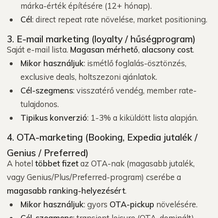
márka-érték építésére (12+ hónap).
Cél
: direct repeat rate növelése, market positioning.
3. E-mail marketing (loyalty / hűségprogram)
Saját e-mail lista.
Magasan mérhető
,
alacsony cost
.
Mikor használjuk
: ismétlő foglalás-ösztönzés,
exclusive deals, holtszezoni ajánlatok.
Cél-szegmens
: visszatérő vendég, member rate-
tulajdonos.
Tipikus konverzió
: 1-3% a kiküldött lista alapján.
4. OTA-marketing (Booking, Expedia jutalék /
Genius / Preferred)
A hotel
többet fizet
az OTA-nak (magasabb jutalék,
vagy Genius/Plus/Preferred-program) cserébe a
magasabb ranking-helyezésért
.
Mikor használjuk
: gyors
OTA-pickup
növelésére.
Cél-szegmens
: transient leisure (OTA-dominált).