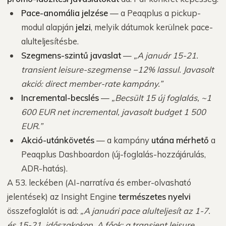
Pace-anomália jelzése
— a Peaqplus a pickup-
modul alapján
jelzi
, melyik dátumok kerülnek pace-
alulteljesítésbe.
Szegmens-szintű javaslat
—
„A január 15-21.
transient leisure-szegmense −12% lassul. Javasolt
akció: direct member-rate kampány.”
Incremental-becslés
—
„Becsült 15 új foglalás, ~1
600 EUR net incremental, javasolt budget 1 500
EUR.”
Akció-utánkövetés
— a kampány
utána mérhető
a
Peaqplus Dashboardon (új-foglalás-hozzájárulás,
ADR-hatás).
A 53. leckében (AI-narratíva és ember-olvasható
jelentések) az Insight Engine
természetes nyelvi
összefoglalót is ad:
„A januári pace alulteljesít az 1-7.
és 15-21. időszakokon. A főok: a transient leisure