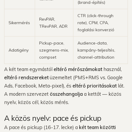
(brand-építés)
CTR (click-through
RevPAR,
Sikermérés
rate), CPM, CPA,
TRevPAR, ADR
foglalási konverzió
Pickup-pace,
Audience-data,
Adatigény
szegmens-mix,
kampány-teljesítés,
compset
channel-attribution
A két team egymástól
eltérő mérőszámokat
használ,
eltérő rendszereket
üzemeltet (PMS+RMS vs. Google
Ads, Facebook, Meta-pixel), és
eltérő prioritásokat
lát.
A modern szervezet
összehangolja
a kettőt — közös
nyelv, közös cél, közös mérés.
A közös nyelv: pace és pickup
A pace és pickup (16-17. lecke) a
két team közötti