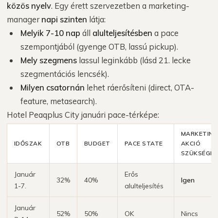
közös nyelv
. Egy érett szervezetben a marketing-
manager
napi szinten
látja:
Melyik 7-10 nap
áll
alulteljesítésben
a pace
szempontjából (gyenge OTB, lassú pickup).
Mely szegmens
lassul leginkább (lásd 21. lecke
szegmentációs lencsék).
Milyen csatornán
lehet ráerősíteni (direct, OTA-
feature, metasearch).
Hotel Peaqplus City januári pace-térképe:
MARKETING
IDŐSZAK
OTB
BUDGET
PACE STATE
AKCIÓ
SZÜKSÉGES
Január
Erős
32%
40%
Igen
1-7.
alulteljesítés
Január
52%
50%
OK
Nincs