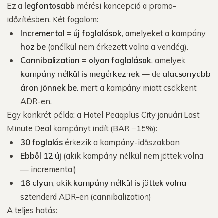
Ez a
legfontosabb
mérési koncepció a promo-
időzítésben. Két fogalom:
Incremental
=
új foglalások
, amelyeket a kampány
hoz be
(anélkül nem érkezett volna a vendég).
Cannibalization
=
olyan foglalások
, amelyek
kampány nélkül is megérkeznek
— de
alacsonyabb
áron jönnek be
, mert a kampány miatt csökkent
ADR-en.
Egy konkrét példa: a Hotel Peaqplus City januári Last
Minute Deal kampányt indít (BAR −15%):
30 foglalás
érkezik a kampány-időszakban
Ebből 12 új
(akik kampány nélkül nem jöttek volna
— incremental)
18 olyan
, akik
kampány nélkül is jöttek volna
sztenderd ADR-en (cannibalization)
A teljes hatás: