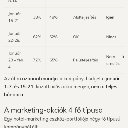
8-14.
Január
38%
48%
Alulteljesítés
Igen
15-21.
Január
62%
62%
OK
Nincs
22-28.
Január
Nem — ár-
29 – feb
72%
65%
Felülteljesítés
emelés
4.
Az ábra
azonnal mondja
: a kampány-budget a
január
1-7. és 15-21.
közötti időszakra menjen,
nem a teljes
hónapra
.
A marketing-akciók 4 fő típusa
Egy hotel-marketing eszköz-portfóliója négy fő típusú
kampányból áll: