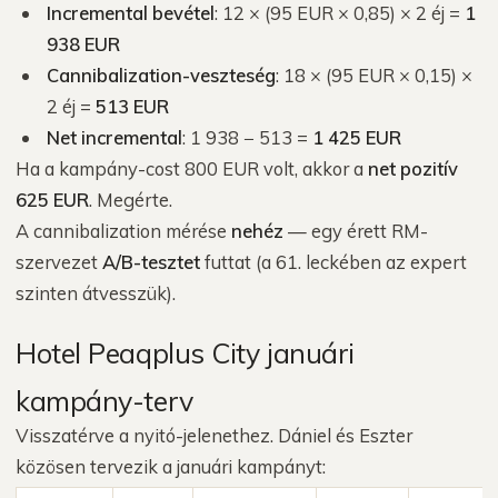
Incremental bevétel
: 12 × (95 EUR × 0,85) × 2 éj =
1
938 EUR
Cannibalization-veszteség
: 18 × (95 EUR × 0,15) ×
2 éj =
513 EUR
Net incremental
: 1 938 − 513 =
1 425 EUR
Ha a kampány-cost 800 EUR volt, akkor a
net pozitív
625 EUR
. Megérte.
A cannibalization mérése
nehéz
— egy érett RM-
szervezet
A/B-tesztet
futtat (a 61. leckében az expert
szinten átvesszük).
Hotel Peaqplus City januári
kampány-terv
Visszatérve a nyitó-jelenethez. Dániel és Eszter
közösen tervezik a januári kampányt: