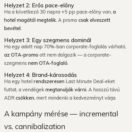
Helyzet 2: Erős pace-előny
Ha a következő 30 napra +5 pp pace-előny van,
a
hotel magától megtelik
. A promo
csak elveszett
bevétel
.
Helyzet 3: Egy szegmens dominál
Ha egy adott nap 70%-ban corporate-foglalás várható,
az OTA-promo
ott nem dolgozik — a corporate-
szegmens
nem OTA-foglaló
.
Helyzet 4: Brand-károsodás
Ha egy hotel
rendszeresen
Last Minute Deal-eket
futtat, a vendégek
megtanulják várni
. A hosszú távú
ADR
csökken
, mert mindenki a kedvezményt várja.
A kampány mérése — incremental
vs. cannibalization