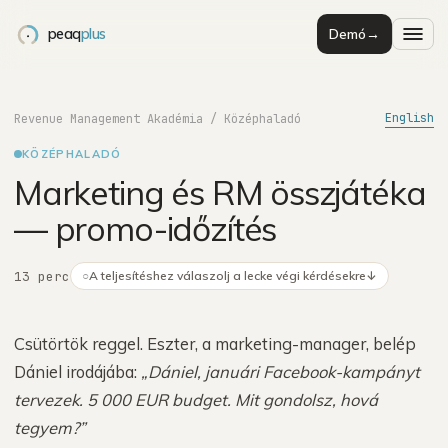
peaq
plus
Demó
→
English
Revenue Management Akadémia
/
Középhaladó
KÖZÉPHALADÓ
Marketing és RM összjátéka
— promo-időzítés
13 perc
○
A teljesítéshez válaszolj a lecke végi kérdésekre
↓
Csütörtök reggel. Eszter, a marketing-manager, belép
Dániel irodájába:
„Dániel, januári Facebook-kampányt
tervezek. 5 000 EUR budget. Mit gondolsz, hová
tegyem?”