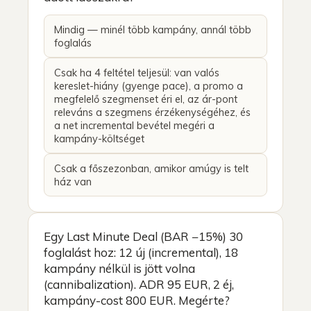
Mindig — minél több kampány, annál több
foglalás
Csak ha 4 feltétel teljesül: van valós
kereslet-hiány (gyenge pace), a promo a
megfelelő szegmenset éri el, az ár-pont
releváns a szegmens érzékenységéhez, és
a net incremental bevétel megéri a
kampány-költséget
Csak a főszezonban, amikor amúgy is telt
ház van
Egy Last Minute Deal (BAR −15%) 30
foglalást hoz: 12 új (incremental), 18
kampány nélkül is jött volna
(cannibalization). ADR 95 EUR, 2 éj,
kampány-cost 800 EUR. Megérte?