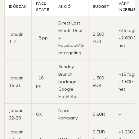
PACE
VÁRT
IDŐSZAK
AKCIÓ
BUDGET
STATE
INCREMEN
Direct Last
Minute Deal
~25 foglal
Január
2 500
−8 pp
+
+2 800 E
1-7.
EUR
Facebook/IG
net
retargeting
Sunday
Brunch
~15 foglal
Január
−10
1 500
package +
+1 600 E
15-21.
pp
EUR
Google
net
Hotel Ads
Január
Nincs
OK
0 EUR
–
22-28.
kampány
Január
0 EUR
+1 200 E