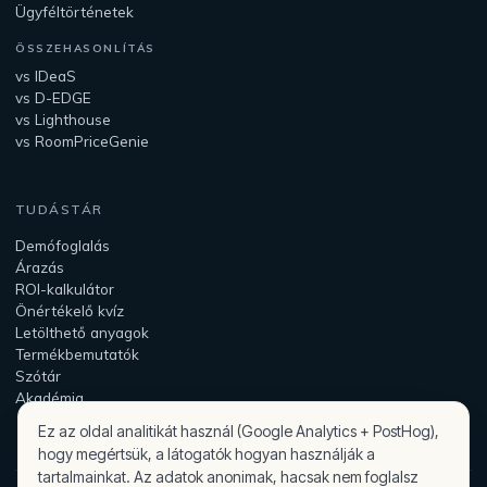
Ügyféltörténetek
ÖSSZEHASONLÍTÁS
vs IDeaS
vs D-EDGE
vs Lighthouse
vs RoomPriceGenie
TUDÁSTÁR
Demófoglalás
Árazás
ROI-kalkulátor
Önértékelő kvíz
Letölthető anyagok
Termékbemutatók
Szótár
Akadémia
Ez az oldal analitikát használ (Google Analytics + PostHog),
hogy megértsük, a látogatók hogyan használják a
tartalmainkat. Az adatok anonimak, hacsak nem foglalsz