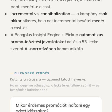
pont, megéri-e a cost.
Incremental vs. cannibalization
— a kampány
csak
akkor
sikeres, ha a net incremental bevétel
megéri
a cost-ot.
A Peaqplus Insight Engine + Pickup
automatikus
promo-időzítési javaslatokat
ad, és a 53. lecke
szerint
AI-narratívában
kommunikálja.
ELLENŐRZŐ KÉRDÉS
Kattints a válaszra — azonnal látod, helyes-e.
Ha mindegyikre válaszolsz, a lecke teljesítettnek számít — és
beszámít a haladásodba.
Mikor érdemes promóciót indítani egy
adott időszakra?