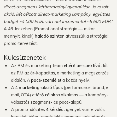
direct-szegmens kétharmadnyi gyengülése. Javasolt
akció: két célzott direct-marketing kampány, együttes
budget ~4 000 EUR, várt net incremental ~5 600 EUR.”
A 46. leckében (Promotional stratégia — mikor,
mennyit, kinek)
haladó szinten
átvesszük a stratégiai
promo-tervezést.
Kulcsüzenetek
Az RM és marketing-team
eltérő perspektívát
lát —
az RM az ár-kapacitás, a marketing a megszerzés
oldalán. A
pace-szemlélet
a közös nyelv.
A
4 marketing-akció típus
(performance, brand, e-
mail, OTA)
eltérő célokra
alkalmas — a kampány-
választás szegmens- és pace-alapú.
A promo-időzítés
4 kérdést
igényel: van-e valós
kereslet-hiány, megfelelő szegmens, releváns ár-