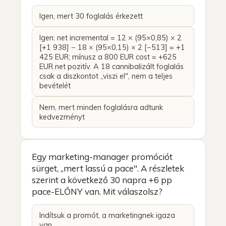
Igen, mert 30 foglalás érkezett
Igen: net incremental = 12 × (95×0,85) × 2
[+1 938] − 18 × (95×0,15) × 2 [−513] = +1
425 EUR; mínusz a 800 EUR cost = +625
EUR net pozitív. A 18 cannibalizált foglalás
csak a diszkontot „viszi el", nem a teljes
bevételét
Nem, mert minden foglalásra adtunk
kedvezményt
Egy marketing-manager promóciót
sürget, „mert lassú a pace". A részletek
szerint a következő 30 napra +6 pp
pace-ELŐNY van. Mit válaszolsz?
Indítsuk a promót, a marketingnek igaza
van