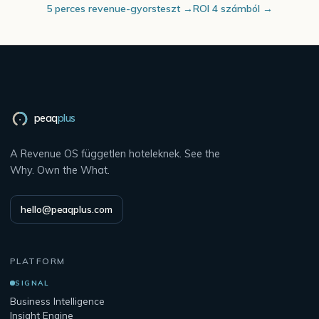
5 perces revenue-gyorsteszt →
ROI 4 számból →
peaq
plus
A Revenue OS független hoteleknek. See the
Why. Own the What.
hello@peaqplus.com
PLATFORM
SIGNAL
Business Intelligence
Insight Engine