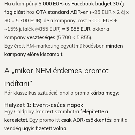
Ha a kampány
5 000 EUR-os Facebook budget
30 új
foglalást
hoz
OTA standard ADR-en
(~95 EUR × 2 éj ×
30 = 5 700 EUR), de a kampány-cost 5 000 EUR +
~15% jutalék (≈855 EUR) =
5 855 EUR
, akkor a
kampány
veszteséges
(5 700 < 5 855).
Egy érett RM-marketing együttműködésben
minden
kampány előre kiszámolt
.
A „mikor NEM érdemes promot
indítani”
Pár klasszikus szituáció, ahol a promo
kárba megy
:
Helyzet 1: Event-csúcs napok
Egy Coldplay-koncert szombatra
felépítette a
keresletet
. Egy promo itt
csak ADR-csökkentés
, amit a
vendég
úgyis fizetett volna
.