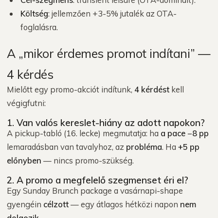
Költség
: jellemzően +3-5% jutalék az OTA-
foglalásra.
A „mikor érdemes promot indítani” —
4 kérdés
Mielőtt egy promo-akciót indítunk,
4 kérdést
kell
végigfutni:
1. Van valós kereslet-hiány az adott napokon?
A pickup-tabló (16. lecke) megmutatja: ha
a pace −8 pp
lemaradásban van tavalyhoz, az
probléma
. Ha
+5 pp
előnyben
— nincs promo-szükség.
2. A promo a megfelelő szegmenset éri el?
Egy Sunday Brunch package a vasárnapi-shape
gyengéin
célzott
— egy átlagos hétközi napon
nem
dolgozik
.