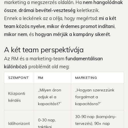
marketing a megszerzés oldalán. Ha
nem hangolódnak
össze
,
drámai bevétel-veszteség
keletkezik.
Ennek a leckének az a célja, hogy megértsd:
mi a két
team közös nyelve
,
mikor érdemes promot indítani
,
mikor nem
, és
hogyan mérjük a kampány sikerét
.
A két team perspektívája
Az RM és a marketing-team
fundamentálisan
különböző
problémát old meg:
SZEMPONT
RM
MARKETING
„Milyen áron
„Hogyan szerezzünk
Központi
adjuk el a
forgalmat a
kérdés
kapacitást?”
kapacitásra?”
30-90 nap (kampány-
0-30 nap,
Időhorizont
tervezés), 90+ nap
taktikai