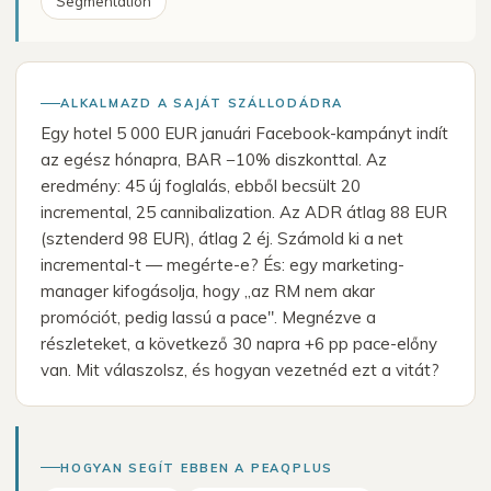
Segmentation
ALKALMAZD A SAJÁT SZÁLLODÁDRA
Egy hotel 5 000 EUR januári Facebook-kampányt indít
az egész hónapra, BAR −10% diszkonttal. Az
eredmény: 45 új foglalás, ebből becsült 20
incremental, 25 cannibalization. Az ADR átlag 88 EUR
(sztenderd 98 EUR), átlag 2 éj. Számold ki a net
incremental-t — megérte-e? És: egy marketing-
manager kifogásolja, hogy „az RM nem akar
promóciót, pedig lassú a pace". Megnézve a
részleteket, a következő 30 napra +6 pp pace-előny
van. Mit válaszolsz, és hogyan vezetnéd ezt a vitát?
HOGYAN SEGÍT EBBEN A PEAQPLUS