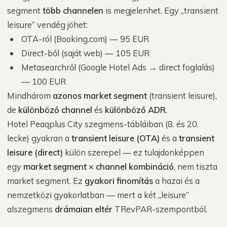
segment
több channelen
is megjelenhet. Egy „transient
leisure” vendég jöhet:
OTA-ról (Booking.com) — 95 EUR
Direct-ből (saját web) — 105 EUR
Metasearchről (Google Hotel Ads → direct foglalás)
— 100 EUR
Mindhárom
azonos market segment
(transient leisure),
de
különböző channel
és
különböző ADR
.
Hotel Peaqplus City szegmens-tábláiban (8. és 20.
lecke) gyakran a
transient leisure (OTA)
és a
transient
leisure (direct)
külön szerepel — ez tulajdonképpen
egy
market segment × channel kombináció
, nem tiszta
market segment. Ez
gyakori finomítás
a hazai és a
nemzetközi gyakorlatban — mert a két „leisure”
alszegmens
drámaian eltér
TRevPAR-szempontból.