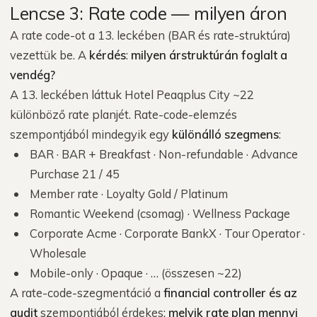
Lencse 3: Rate code — milyen áron
A rate code-ot a 13. leckében (BAR és rate-struktúra)
vezettük be. A
kérdés
:
milyen árstruktúrán foglalt a
vendég?
A 13. leckében láttuk Hotel Peaqplus City ~22
különböző rate planjét. Rate-code-elemzés
szempontjából mindegyik egy
különálló szegmens
:
BAR · BAR + Breakfast · Non-refundable · Advance
Purchase 21 / 45
Member rate · Loyalty Gold / Platinum
Romantic Weekend (csomag) · Wellness Package
Corporate Acme · Corporate BankX · Tour Operator ·
Wholesale
Mobile-only · Opaque · … (összesen ~22)
A rate-code-szegmentáció a
financial controller és az
audit
szempontjából érdekes:
melyik rate plan mennyi