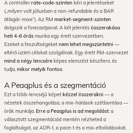
A controller
rate-code-szinten
kéri a jelentéseket
(„milyen volt júliusban a non-refundable és a BAR
átlagár-mixe”). Az RM
market-segment-szinten
dolgozik a forecastjaival. A két jelentés
összerakása
heti 4-6 órás
munka egy érett szervezetben.
Ezeket a feszültségeket
nem lehet megszüntetni
—
eltérő üzleti célokat szolgálnak. Egy érett RM-szervezet
mind a négy lencsére
képes elemzést készíteni, és
tudja,
mikor melyik fontos
.
A Peaqplus és a szegmentáció
Ezt a több-lencséjű képet
kézzel összerakni
— a
nézetek összehangolása, a mix-hatások szétbontása —
órák munkája.
Erre a Peaqplus is ad megoldást
: a
választott szegmentációd mentén nézheted a
foglaltságot, az ADR-t, a pace-t és a mix-eltolódásokat,