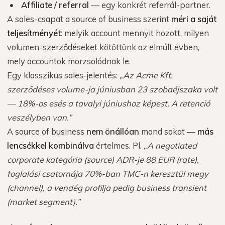
Affiliate / referral
— egy konkrét referrál-partner.
A sales-csapat a source of business szerint
méri a saját
teljesítményét
: melyik account mennyit hozott, milyen
volumen-szerződéseket kötöttünk az elmúlt évben,
mely accountok morzsolódnak le.
Egy klasszikus sales-jelentés:
„Az Acme Kft.
szerződéses volume-ja júniusban 23 szobaéjszaka volt
— 18%-os esés a tavalyi júniushoz képest. A retenció
veszélyben van.”
A source of business
nem önállóan
mond sokat —
más
lencsékkel kombinálva
értelmes. Pl.
„A negotiated
corporate kategória (source) ADR-je 88 EUR (rate),
foglalási csatornája 70%-ban TMC-n keresztül megy
(channel), a vendég profilja pedig business transient
(market segment).”