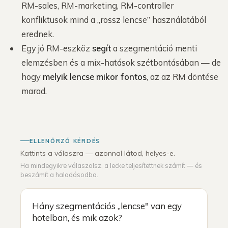
RM-sales, RM-marketing, RM-controller
konfliktusok mind a „rossz lencse” használatából
erednek.
Egy jó RM-eszköz
segít
a szegmentáció menti
elemzésben és a mix-hatások szétbontásában — de
hogy
melyik lencse mikor fontos
, az az RM döntése
marad.
ELLENŐRZŐ KÉRDÉS
Kattints a válaszra — azonnal látod, helyes-e.
Ha mindegyikre válaszolsz, a lecke teljesítettnek számít — és
beszámít a haladásodba.
Hány szegmentációs „lencse" van egy
hotelban, és mik azok?