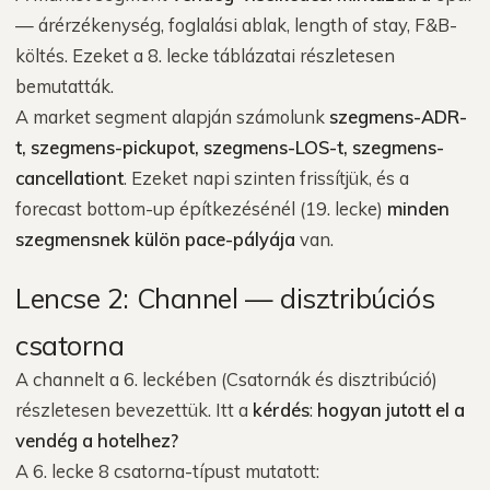
— árérzékenység, foglalási ablak, length of stay, F&B-
költés. Ezeket a 8. lecke táblázatai részletesen
bemutatták.
A market segment alapján számolunk
szegmens-ADR-
t, szegmens-pickupot, szegmens-LOS-t, szegmens-
cancellationt
. Ezeket napi szinten frissítjük, és a
forecast bottom-up építkezésénél (19. lecke)
minden
szegmensnek külön pace-pályája
van.
Lencse 2: Channel — disztribúciós
csatorna
A channelt a 6. leckében (Csatornák és disztribúció)
részletesen bevezettük. Itt a
kérdés
:
hogyan jutott el a
vendég a hotelhez?
A 6. lecke 8 csatorna-típust mutatott: