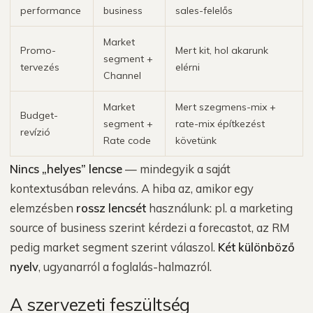
performance
business
sales-felelős
Market
Promo-
Mert kit, hol akarunk
segment +
tervezés
elérni
Channel
Market
Mert szegmens-mix +
Budget-
segment +
rate-mix építkezést
revízió
Rate code
követünk
Nincs „helyes” lencse
— mindegyik a saját
kontextusában releváns. A hiba az, amikor egy
elemzésben
rossz lencsét
használunk: pl. a marketing
source of business szerint kérdezi a forecastot, az RM
pedig market segment szerint válaszol.
Két különböző
nyelv
, ugyanarról a foglalás-halmazról.
A szervezeti feszültség