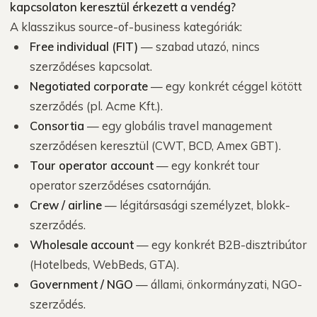
kapcsolaton keresztül érkezett a vendég?
A klasszikus source-of-business kategóriák:
Free individual (FIT)
— szabad utazó, nincs
szerződéses kapcsolat.
Negotiated corporate
— egy konkrét céggel kötött
szerződés (pl. Acme Kft.).
Consortia
— egy globális travel management
szerződésen keresztül (CWT, BCD, Amex GBT).
Tour operator account
— egy konkrét tour
operator szerződéses csatornáján.
Crew / airline
— légitársasági személyzet, blokk-
szerződés.
Wholesale account
— egy konkrét B2B-disztribútor
(Hotelbeds, WebBeds, GTA).
Government / NGO
— állami, önkormányzati, NGO-
szerződés.