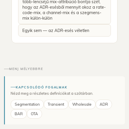
több-lencséjű mix-attribúció bontja szét,
hogy az ADR-esésből mennyit okoz a rate-
code-mix, a channel-mix és a szegmens-
mix külön-külön
Egyik sem — az ADR-esés véletlen
MENJ MÉLYEBBRE
KAPCSOLÓDÓ FOGALMAK
Nézd meg a részletes definíciókat a szótárban.
Segmentation
Transient
Wholesale
ADR
BAR
OTA