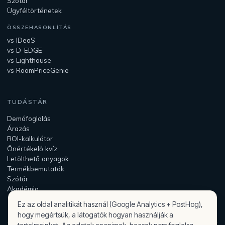
Szótár
Ügyféltörténetek
ÖSSZEHASONLÍTÁS
vs IDeaS
vs D-EDGE
vs Lighthouse
vs RoomPriceGenie
TUDÁSTÁR
Demófoglalás
Árazás
ROI-kalkulátor
Önértékelő kvíz
Letölthető anyagok
Termékbemutatók
Szótár
Akadémia
Ez az oldal analitikát használ (Google Analytics + PostHog),
hogy megértsük, a látogatók hogyan használják a