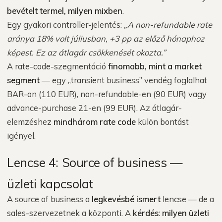
bevételt termel, milyen mixben
.
Egy gyakori controller-jelentés:
„A non-refundable rate
aránya 18% volt júliusban, +3 pp az előző hónaphoz
képest. Ez az átlagár csökkenését okozta.”
A rate-code-szegmentáció
finomabb, mint a market
segment
— egy „transient business” vendég foglalhat
BAR-on (110 EUR), non-refundable-en (90 EUR) vagy
advance-purchase 21-en (99 EUR). Az átlagár-
elemzéshez
mindhárom rate code
külön bontást
igényel.
Lencse 4: Source of business —
üzleti kapcsolat
A source of business a
legkevésbé ismert
lencse — de a
sales-szervezetnek a központi. A
kérdés
:
milyen üzleti