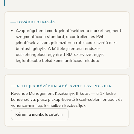
TOVÁBBI OLVASÁS
Az iparági benchmark-jelentésekben a market segment-
szegmentáció a standard, a controller- és P&L-
jelentések viszont jellemzően a rate-code-szintű mix-
bontást igénylik. A kétféle jelentési rendszer
összehangolása egy érett RM-szervezet egyik
legfontosabb belső kommunikációs feladata.
A TELJES KÖZÉPHALADÓ SZINT EGY PDF-BEN
Revenue Management Kézikönyv, II. kötet — a 17 lecke
kondenzálva, plusz pickup-követő Excel-sablon, önaudit és
variance-minilap. E-mailben kézbesítjük.
Kérem a munkafüzetet →