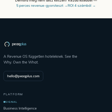
Demóra még nem állsz készen? Kezdd kisebbel —
5 perces revenue-gyorsteszt →
ROI 4 számból →
peaq
plus
A Revenue OS független hoteleknek. See the
Why. Own the What.
hello@peaqplus.com
PLATFORM
SIGNAL
Business Intelligence