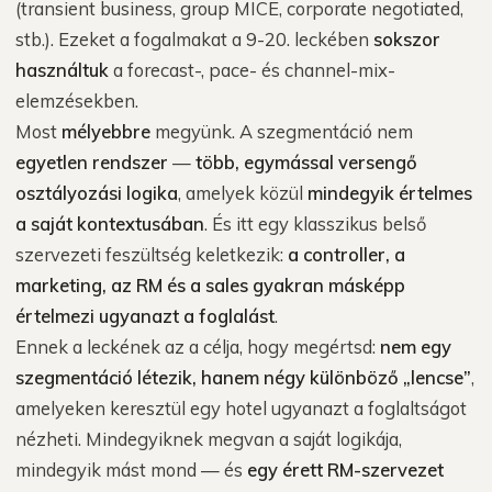
(transient business, group MICE, corporate negotiated,
stb.). Ezeket a fogalmakat a 9-20. leckében
sokszor
használtuk
a forecast-, pace- és channel-mix-
elemzésekben.
Most
mélyebbre
megyünk. A szegmentáció nem
egyetlen rendszer
—
több, egymással versengő
osztályozási logika
, amelyek közül
mindegyik értelmes
a saját kontextusában
. És itt egy klasszikus belső
szervezeti feszültség keletkezik:
a controller, a
marketing, az RM és a sales gyakran másképp
értelmezi ugyanazt a foglalást
.
Ennek a leckének az a célja, hogy megértsd:
nem egy
szegmentáció létezik, hanem négy különböző „lencse”
,
amelyeken keresztül egy hotel ugyanazt a foglaltságot
nézheti. Mindegyiknek megvan a saját logikája,
mindegyik mást mond — és
egy érett RM-szervezet