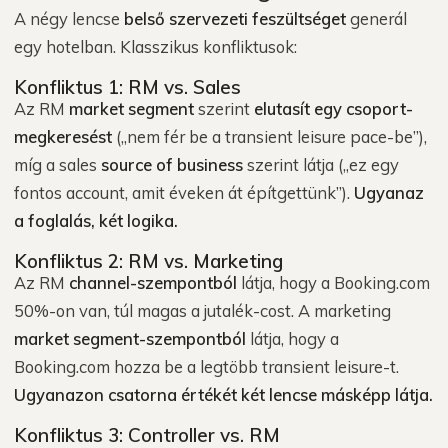
A négy lencse
belső szervezeti feszültséget
generál
egy hotelban. Klasszikus konfliktusok:
Konfliktus 1: RM vs. Sales
Az RM
market segment
szerint
elutasít egy csoport-
megkeresést
(„nem fér be a transient leisure pace-be”),
míg a sales
source of business
szerint látja („ez egy
fontos account, amit éveken át építgettünk”).
Ugyanaz
a foglalás, két logika.
Konfliktus 2: RM vs. Marketing
Az RM
channel-szempontból
látja, hogy a Booking.com
50%-on van, túl magas a jutalék-cost. A marketing
market segment-szempontból
látja, hogy a
Booking.com hozza be a legtöbb transient leisure-t.
Ugyanazon csatorna értékét két lencse másképp látja.
Konfliktus 3: Controller vs. RM