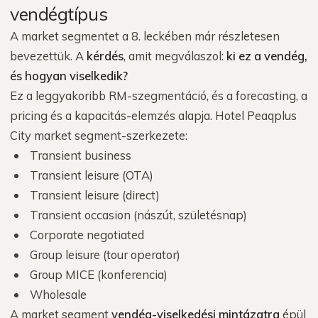
vendégtípus
A market segmentet a 8. leckében már részletesen
bevezettük. A
kérdés
, amit megválaszol:
ki ez a vendég,
és hogyan viselkedik?
Ez a leggyakoribb RM-szegmentáció, és a forecasting, a
pricing és a kapacitás-elemzés alapja. Hotel Peaqplus
City market segment-szerkezete:
Transient business
Transient leisure (OTA)
Transient leisure (direct)
Transient occasion (nászút, születésnap)
Corporate negotiated
Group leisure (tour operator)
Group MICE (konferencia)
Wholesale
A market segment
vendég-viselkedési mintázatra
épül