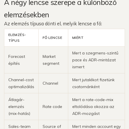
A négy lencse szerepe a különböző
elemzésekben
Az elemzés típusa dönti el, melyik lencse a fő:
ELEMZÉS-
FŐ LENCSE
MIÉRT
TÍPUS
Mert a szegmens-szintű
Forecast
Market
pace és ADR-mintázat
építés
segment
ismert
Channel-cost
Mert jutalékot fizetünk
Channel
optimalizálás
csatornánként
Átlagár-
Mert a rate-code-mix
elemzés
Rate code
eltolódása okozza az
(mix-hatás)
ADR-mozgást
Sales-team
Source of
Mert minden account egy