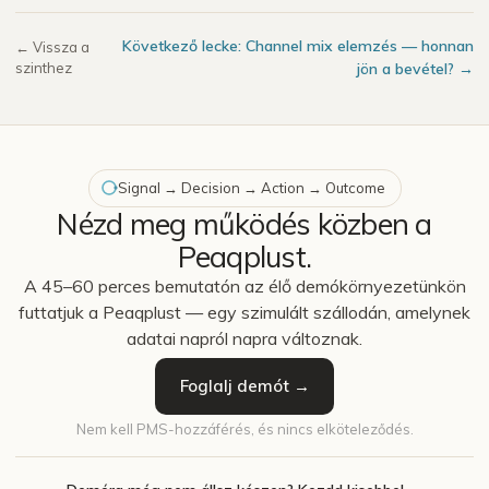
Következő lecke: Channel mix elemzés — honnan
← Vissza a
szinthez
jön a bevétel? →
Signal → Decision → Action → Outcome
Nézd meg működés közben a
Peaqplust.
A 45–60 perces bemutatón az élő demókörnyezetünkön
futtatjuk a Peaqplust — egy szimulált szállodán, amelynek
adatai napról napra változnak.
Foglalj demót →
Nem kell PMS-hozzáférés, és nincs elköteleződés.