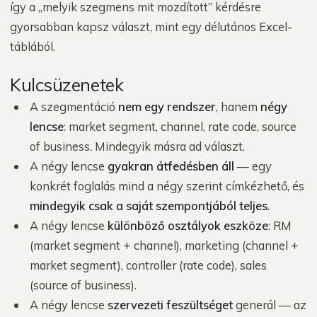
így a „melyik szegmens mit mozdított” kérdésre
gyorsabban kapsz választ, mint egy délutános Excel-
táblából.
Kulcsüzenetek
A szegmentáció
nem egy rendszer
, hanem
négy
lencse
: market segment, channel, rate code, source
of business. Mindegyik másra ad választ.
A négy lencse
gyakran átfedésben áll
— egy
konkrét foglalás mind a négy szerint címkézhető, és
mindegyik csak a saját szempontjából teljes
.
A négy lencse
különböző osztályok eszköze
: RM
(market segment + channel), marketing (channel +
market segment), controller (rate code), sales
(source of business).
A négy lencse
szervezeti feszültséget
generál — az