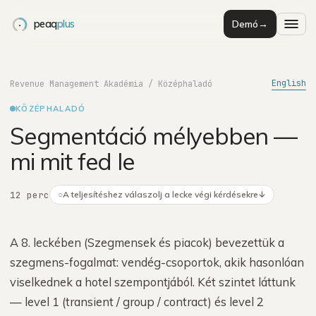
peaq
plus
Demó
→
English
Revenue Management Akadémia
/
Középhaladó
KÖZÉPHALADÓ
Segmentáció mélyebben —
mi mit fed le
12 perc
○
A teljesítéshez válaszolj a lecke végi kérdésekre
↓
A 8. leckében (Szegmensek és piacok) bevezettük a
szegmens-fogalmat: vendég-csoportok, akik hasonlóan
viselkednek a hotel szempontjából. Két szintet láttunk
— level 1 (transient / group / contract) és level 2