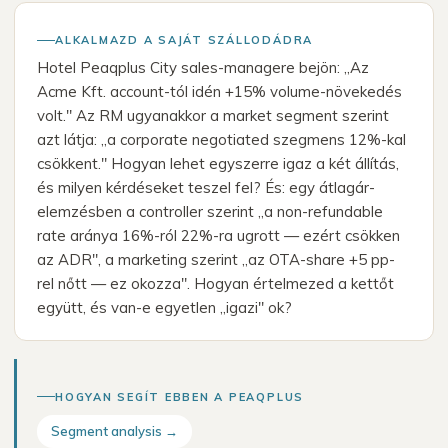
ALKALMAZD A SAJÁT SZÁLLODÁDRA
Hotel Peaqplus City sales-managere bejön: „Az
Acme Kft. account-tól idén +15% volume-növekedés
volt." Az RM ugyanakkor a market segment szerint
azt látja: „a corporate negotiated szegmens 12%-kal
csökkent." Hogyan lehet egyszerre igaz a két állítás,
és milyen kérdéseket teszel fel? És: egy átlagár-
elemzésben a controller szerint „a non-refundable
rate aránya 16%-ról 22%-ra ugrott — ezért csökken
az ADR", a marketing szerint „az OTA-share +5 pp-
rel nőtt — ez okozza". Hogyan értelmezed a kettőt
együtt, és van-e egyetlen „igazi" ok?
HOGYAN SEGÍT EBBEN A PEAQPLUS
Segment analysis →