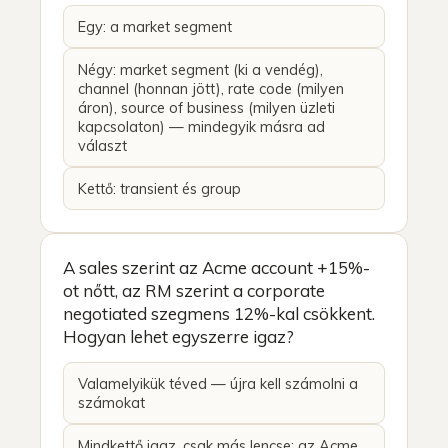
Egy: a market segment
Négy: market segment (ki a vendég),
channel (honnan jött), rate code (milyen
áron), source of business (milyen üzleti
kapcsolaton) — mindegyik másra ad
választ
Kettő: transient és group
A sales szerint az Acme account +15%-
ot nőtt, az RM szerint a corporate
negotiated szegmens 12%-kal csökkent.
Hogyan lehet egyszerre igaz?
Valamelyikük téved — újra kell számolni a
számokat
Mindkettő igaz, csak más lencse: az Acme