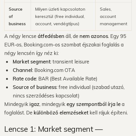
Source
Milyen üzleti kapcsolaton
Sales,
of
keresztül (free individual,
account
business
account, vendégtípus)
management
A négy lencse
átfedésben
áll, de
nem azonos
. Egy 95
EUR-os, Booking.com-os szombat éjszakai foglalás a
négy lencsén így néz ki:
Market segment
: transient leisure
Channel
: Booking.com OTA
Rate code
: BAR (Best Available Rate)
Source of business
: free individual (szabad utazó,
nincs szerződéses kapcsolat)
Mindegyik
igaz
, mindegyik
egy szempontból írja le
a
foglalást. De
különböző elemzéseket
kell rájuk építeni.
Lencse 1: Market segment —