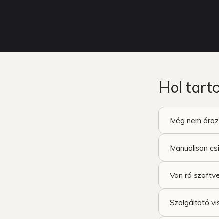
Hol tart
Nézd végig a platformot →
Még nem árazu
Manuálisan csi
Van rá szoftv
Szolgáltató vi