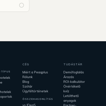
CÉG
TUDÁSTÁR
-TÍPUS
Miért a Peaqplus
Demófoglalás
Rólunk
Árazás
hotelek
Blog
ROI-kalkulátor
ue
Szótár
Önértékelő
k
Ügyféltörténetek
kvíz
 hotelek
Letölthető
soportok
ÖSSZEHASONLÍTÁS
anyagok
vs IDeaS
Partner-