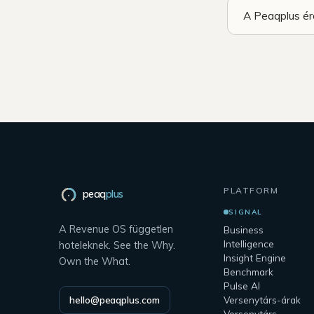
A Peaqplus ér
PLATFORM
peaq
plus
SIGNAL
A Revenue OS független
Business
Intelligence
hoteleknek. See the Why.
Insight Engine
Own the What.
Benchmark
Pulse AI
hello@peaqplus.com
Versenytárs-árak
Versenytárs-