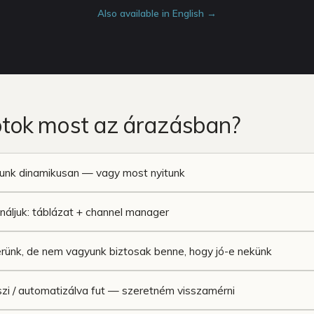
Competitor Reviews
12 panel · AI-összefoglaló
Also available in English →
Intelligence
· rögzítve
Vendégpontszám, az árral
összevetve
Competitor Offers
Az akciók, amikkel ők
nyernek direkt foglalást
Riasztások &
otok most az árazásban?
értesítések
Magától jelez · egy
csengő mindenre
nk dinamikusan — vagy most nyitunk
náljuk: táblázat + channel manager
erünk, de nem vagyunk biztosak benne, hogy jó-e nekünk
szi / automatizálva fut — szeretném visszamérni