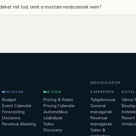
dekel: mit tud, amit a mostani rendszerünk nem?
MEGOLDÁSOK
DECISION
ACTION
SZEREPKÖR
HOTEL
Budget
Pricing & Rates
Tulajdonosok
Városi 
Event Calendar
Pricing Calendar
General
Boutiq
Forecasting
Automatikus
managerek
hotele
Decisions
szabályok
Revenue
Resort
Revenue Meeting
Sales
managerek
Hotelc
Discovery
Sales &
marketing