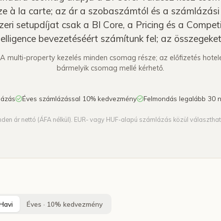
Competitor Reviews
utánkövetés
sze à la carte; az ár a szobaszámtól és a számlázási
Intelligence
zeri setupdíjat csak a BI Core, a Pricing és a Compet
Pontszámtrend ·
árkontextus
elligence bevezetéséért számítunk fel; az összegeket 
Competitor Offers
Saját weboldalon futó
. A multi-property kezelés minden csomag része; az előfizetés hote
akciók · dátumok · forrás
bármelyik csomag mellé kérhető.
Riasztások &
értesítések
Beállított riasztások · e-
lázás
Éves számlázással 10% kedvezmény
Felmondás legalább 30 n
mail · közös csengő
nden ár nettó (ÁFA nélkül). EUR- vagy HUF-alapú számlázás közül választhat
Havi
Éves · 10% kedvezmény