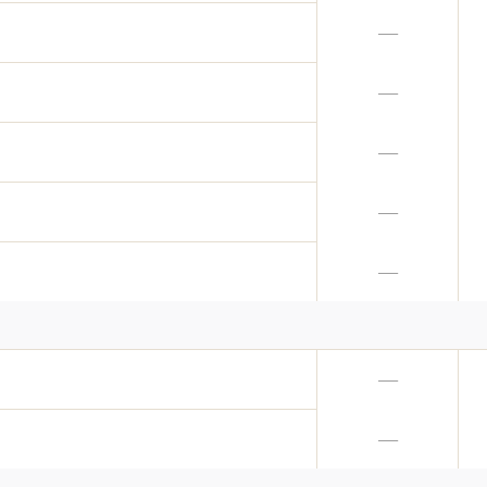
—
—
—
—
—
—
—