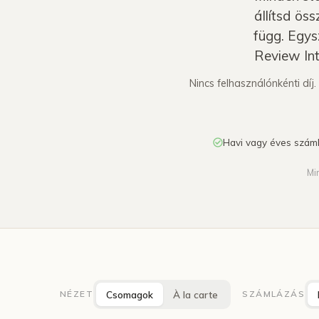
állítsd ös
függ. Egys
Review Int
Nincs felhasználónkénti díj
Havi vagy éves szám
Nézd végig a platformot →
Mi
Csomagok
À la carte
NÉZET
SZÁMLÁZÁS