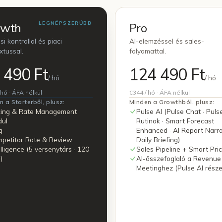
LEGNÉPSZERŰBB
owth
Pro
i kontrollal és piaci
AI-elemzéssel és sales-
xtussal.
folyamattal.
 490 Ft
124 490 Ft
/ hó
/ hó
 hó
· ÁFA nélkül
€344
/ hó
· ÁFA nélkül
n a Starterből, plusz:
Minden a Growthból, plusz:
cing & Rate Management
Pulse AI (Pulse Chat · Puls
ul
Rutinok · Smart Forecast
g
Enhanced · AI Report Narrat
petitor Rate & Review
Daily Briefing)
elligence (5 versenytárs · 120
Sales Pipeline + Smart Pric
)
AI-összefoglaló a Revenue
Meetinghez (Pulse AI része