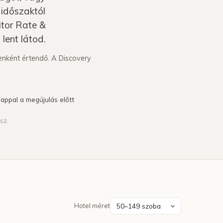
Szállodai AI-láthatóság ·
 időszaktól
források · heti trend
itor Rate &
lent látod.
lenként értendő. A Discovery
appal a megújulás előtt
sz.
Hotel méret