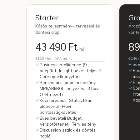
Starter
Gr
Közös teljesítmény-, tervezési és
Árazás
döntési alap.
konte
43 490 Ft
89
/ hó
€119
/ hó
· ÁFA nélkül
€246
/
Business Intelligence (9
Minde
Pri
beépített Insight nézet; teljes BI
mod
Core riportkönyvtár)
Pin
Benchmark (anonim mezőny ·
Com
MPI/ARI/RGI · helyezés · 3 havi
Int
OTB-nézet)
nap
Kézi forecast · Statisztikai
alapvonal · Havi
pontosságkövetés
Éves bevételi Budget ·
Verziótörténet · Terv és tény
Discussion szálak és döntési
napló