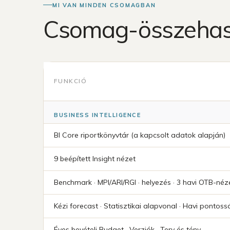
MI VAN MINDEN CSOMAGBAN
Csomag-összehaso
FUNKCIÓ
BUSINESS INTELLIGENCE
BI Core riportkönyvtár (a kapcsolt adatok alapján)
9 beépített Insight nézet
Benchmark · MPI/ARI/RGI · helyezés · 3 havi OTB-néz
Kézi forecast · Statisztikai alapvonal · Havi pontos
Éves bevételi Budget · Verziók · Terv és tény