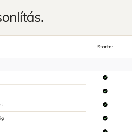
nlítás.
Starter
et
ság