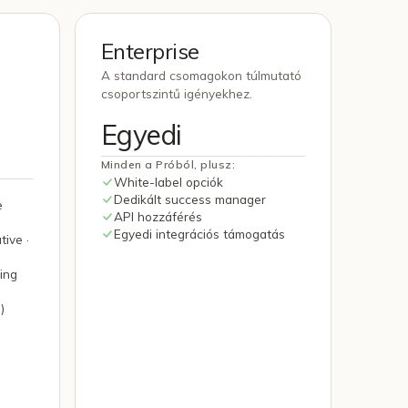
Enterprise
A standard csomagokon túlmutató
csoportszintű igényekhez.
Egyedi
Minden a Próból, plusz:
White-label opciók
Dedikált success manager
e
API hozzáférés
Egyedi integrációs támogatás
ive ·
ing
)