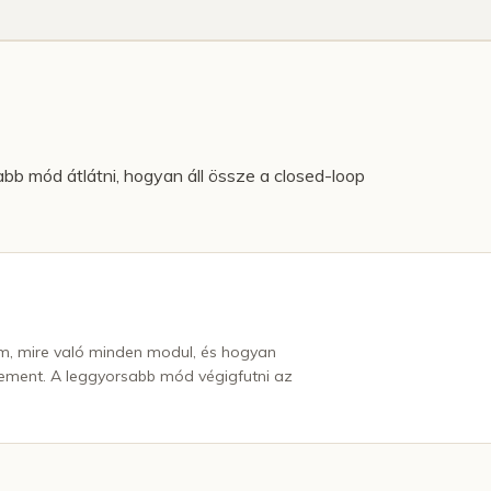
b mód átlátni, hogyan áll össze a closed-loop
rm, mire való minden modul, és hogyan
ement. A leggyorsabb mód végigfutni az