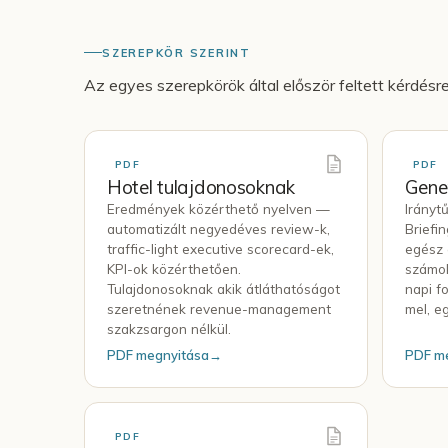
SZEREPKÖR SZERINT
Az egyes szerepkörök által először feltett kérdésr
PDF
PDF
Hotel tulajdonosoknak
Gene
Eredmények közérthető nyelven —
Irányt
automatizált negyedéves review-k,
Briefin
traffic-light executive scorecard-ek,
egész 
KPI-ok közérthetően.
számok
Tulajdonosoknak akik átláthatóságot
napi f
szeretnének revenue-management
mel, eg
szakzsargon nélkül.
PDF megnyitása
→
PDF m
PDF