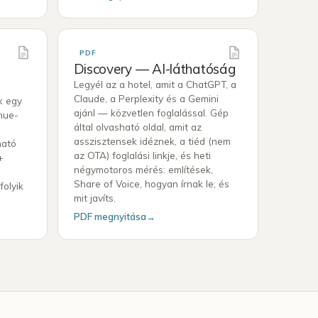
PDF
Discovery — AI-láthatóság
Legyél az a hotel, amit a ChatGPT, a
Claude, a Perplexity és a Gemini
k egy
ajánl — közvetlen foglalással. Gép
enue-
által olvasható oldal, amit az
asszisztensek idéznek, a tiéd (nem
ható
az OTA) foglalási linkje, és heti
+
négymotoros mérés: említések,
Share of Voice, hogyan írnak le, és
folyik
mit javíts.
PDF megnyitása
→