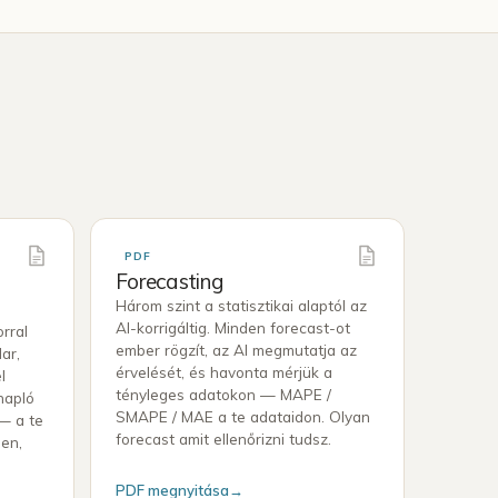
PDF
Forecasting
Három szint a statisztikai alaptól az
AI-korrigáltig. Minden forecast-ot
rral
ember rögzít, az AI megmutatja az
ar,
érvelését, és havonta mérjük a
l
tényleges adatokon — MAPE /
napló
SMAPE / MAE a te adataidon. Olyan
 — a te
forecast amit ellenőrizni tudsz.
en,
PDF megnyitása
→