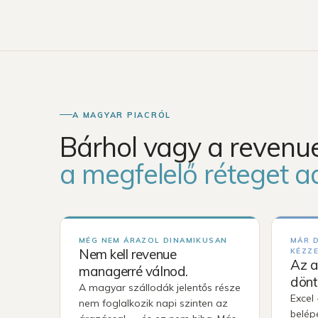
A MAGYAR PIACRÓL
Bárhol vagy a reven
Nézd végig a platformot →
a megfelelő réteget a
MÉG NEM ÁRAZOL DINAMIKUSAN
MÁR 
Nem kell revenue
KÉZZ
Az a
managerré válnod.
dönt
A magyar szállodák jelentős része
Excel
nem foglalkozik napi szinten az
belép