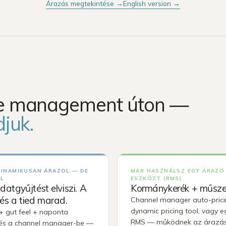
Árazás megtekintése
→
English version
→
Competitor Reviews
12 panel · AI-összefoglaló
Intelligence
· rögzítve
Vendégpontszám, az árral
összevetve
Competitor Offers
Az akciók, amikkel ők
nyernek direkt foglalást
Riasztások &
értesítések
ue management úton —
Magától jelez · egy
csengő mindenre
djuk.
DINAMIKUSAN ÁRAZOL — DE
MÁR HASZNÁLSZ EGY ÁRAZÓ
EL
ESZKÖZT (RMS)
datgyűjtést elviszi. A
Kormánykerék + műszer
és a tied marad.
Channel manager auto-prici
dynamic pricing tool, vagy e
 + gut feel + naponta
RMS — működnek az árazá
és a channel manager-be —