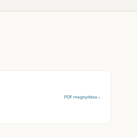
PDF megnyitása
→