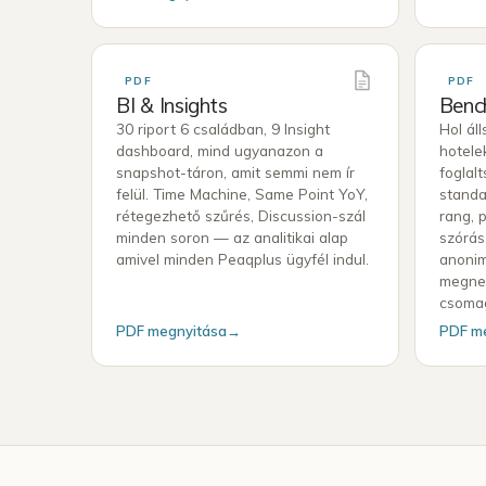
PDF
PDF
BI & Insights
Benc
30 riport 6 családban, 9 Insight
Hol ál
dashboard, mind ugyanazon a
hotele
snapshot-táron, amit semmi nem ír
foglal
felül. Time Machine, Same Point YoY,
standa
rétegezhető szűrés, Discussion-szál
rang, 
minden soron — az analitikai alap
szórás
amivel minden Peaqplus ügyfél indul.
anonim
megnev
csoma
PDF megnyitása
→
PDF m