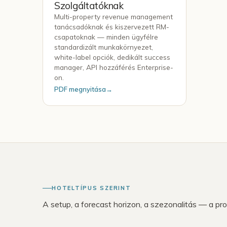
Szolgáltatóknak
Multi-property revenue management
tanácsadóknak és kiszervezett RM-
csapatoknak — minden ügyfélre
standardizált munkakörnyezet,
white-label opciók, dedikált success
manager, API hozzáférés Enterprise-
on.
PDF megnyitása
→
HOTELTÍPUS SZERINT
A setup, a forecast horizon, a szezonalitás — a pr