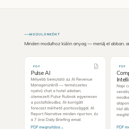
MODULONKÉNT
Minden modulhoz külön anyag — merülj el abban, ame
PDF
PDF
Pulse AI
Comp
Intel
Mélyebb bemutató az AI Revenue
Managerünkről — természetes
Napi c
nyelvű chat a hotel adatain,
vendé
ütemezett Pulse Rutinok egyenesen
mindke
a postafiókodba, AI-korrigált
alapon
forecast mérhető pontossággal, AI
Hol ál
Report Narrative minden riporton, és
megíté
a 7 órai Daily Briefing email.
PDF megnyitása
→
PDF m