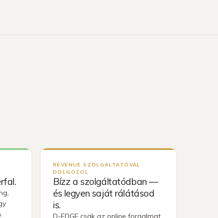
REVENUE SZOLGÁLTATÓVAL
DOLGOZOL
fal.
Bízz a szolgáltatódban —
és legyen saját rálátásod
ng,
gy
is.
s
D-EDGE csak az online forgalmat