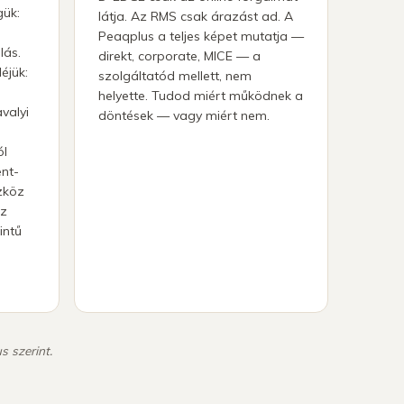
gük:
látja. Az RMS csak árazást ad. A
Peaqplus a teljes képet mutatja —
lás.
direkt, corporate, MICE — a
éjük:
szolgáltatód mellett, nem
helyette. Tudod miért működnek a
valyi
döntések — vagy miért nem.
ól
nt-
zköz
az
intű
s szerint.