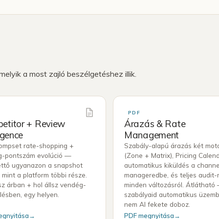
lyik a most zajló beszélgetéshez illik.
PDF
etitor + Review
Árazás & Rate
ligence
Management
ompset rate-shopping +
Szabály-alapú árazás két moto
g-pontszám evolúció —
(Zone + Matrix), Pricing Calend
ttő ugyanazon a snapshot
automatikus kiküldés a channe
 mint a platform többi része.
manageredbe, és teljes audit-
lsz árban + hol állsz vendég-
minden változásról. Átlátható
lésben, egy helyen.
szabályaid automatikus üzemb
nem AI fekete doboz.
egnyitása
→
PDF megnyitása
→