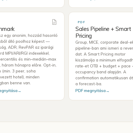
PDF
hmark
Sales Pipeline + Smart
Pricing
lsz egy anonim, hozzád hasonló
kből álló poolhoz képest —
Group, MICE, corporate deal-e
tság, ADR, RevPAR az iparági
pipeline-ban ami ismeri a rev
rd MPI/ARI/RGI indexekkel,
dat. A Smart Pricing motor
percentilis és min–medián–max
kiszámolja a minimum elfogad
, három hónapra előre. Opt-in,
rate-et OTB + budget + pace 
 (min. 3 peer, soha
occupancy band alapján. A
ezett hotel), minden
confirmation automatikusan át
gban benne van.
a forecast-ba.
egnyitása
→
PDF megnyitása
→