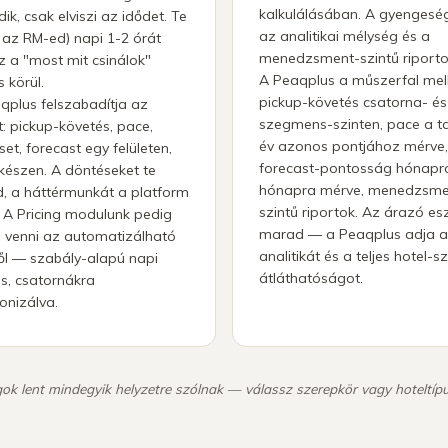
kalkulálásában. A gyengesé
k, csak elviszi az idődet. Te
az analitikai mélység és a
 az RM-ed) napi 1-2 órát
menedzsment-szintű riporto
sz a "most mit csinálok"
A Peaqplus a műszerfal mell
 körül.
pickup-követés csatorna- és
qplus felszabadítja az
szegmens-szinten, pace a ta
t: pickup-követés, pace,
év azonos pontjához mérve,
et, forecast egy felületen,
forecast-pontosság hónapr
tkészen. A döntéseket te
hónapra mérve, menedzsme
, a háttérmunkát a platform
szintű riportok. Az árazó es
. A Pricing modulunk pedig
marad — a Peaqplus adja 
d venni az automatizálható
analitikát és a teljes hotel-sz
ől — szabály-alapú napi
átláthatóságot.
s, csatornákra
onizálva.
k lent mindegyik helyzetre szólnak — válassz szerepkör vagy hoteltípu