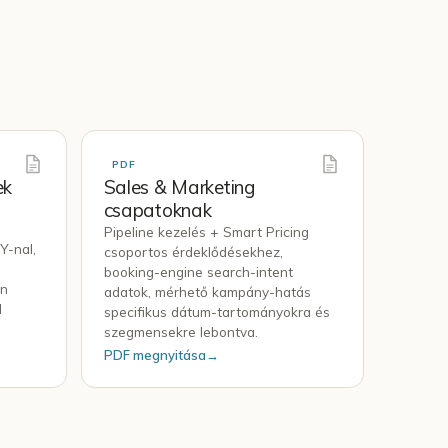
PDF
ek
Sales & Marketing
csapatoknak
Pipeline kezelés + Smart Pricing
Y-nal,
csoportos érdeklődésekhez,
booking-engine search-intent
an
adatok, mérhető kampány-hatás
l
specifikus dátum-tartományokra és
szegmensekre lebontva.
PDF megnyitása
→