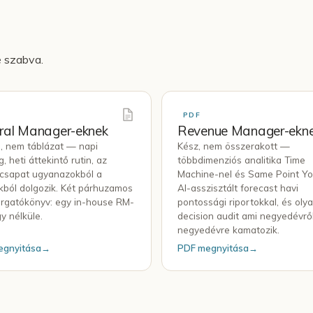
e szabva.
PDF
ral Manager-eknek
Revenue Manager-ekn
ű, nem táblázat — napi
Kész, nem összerakott —
g, heti áttekintő rutin, az
többdimenziós analitika Time
csapat ugyanazokból a
Machine-nel és Same Point Yo
ból dolgozik. Két párhuzamos
AI-asszisztált forecast havi
orgatókönyv: egy in-house RM-
pontossági riportokkal, és oly
y nélküle.
decision audit ami negyedévrő
negyedévre kamatozik.
egnyitása
→
PDF megnyitása
→