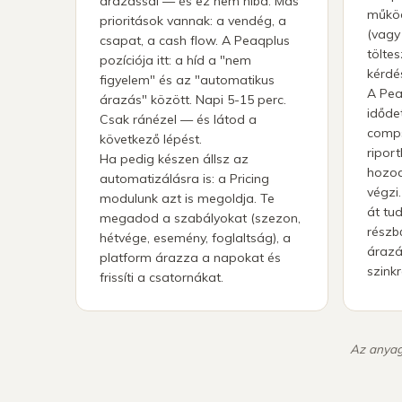
árazással — és ez nem hiba. Más
működi
prioritások vannak: a vendég, a
(vagy
csapat, a cash flow. A Peaqplus
tölte
pozíciója itt: a híd a "nem
kérdés
figyelem" és az "automatikus
A Pea
árazás" között. Napi 5-15 perc.
időde
Csak ránézel — és látod a
comps
következő lépést.
ripor
Ha pedig készen állsz az
hozod
automatizálásra is: a Pricing
végzi
modulunk azt is megoldja. Te
át tu
megadod a szabályokat (szezon,
részb
hétvége, esemény, foglaltság), a
árazá
platform árazza a napokat és
szinkr
frissíti a csatornákat.
Az anyago